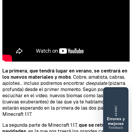
La primera, que tendrá lugar en verano, se centrará en
los nuevos materiales y mobs
. Cobre, amatista, cabras,
ajolotes… incluso podremos encontrar
deepslate
(pizarra
profunda) desde el primer momento. Según podemos
escuchar en el vídeo, nuevos biomas como las lush caves
(cuevas exuberantes) de las que ya te hablamos aquí, te
estarán esperando en la primera de las dos partes de
40SMC
Minecraft 1.17.
Errores y
mejoras
La segunda parte de Minecraft 1.17,
que se retrasa hasta
Feedback
40SERVIDORESMC
navidades
, es la que nos traerá los grandes cambios del