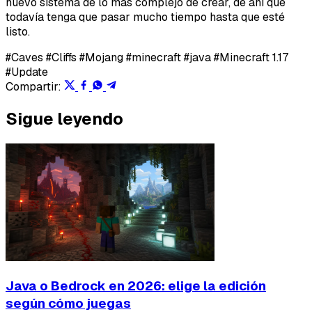
nuevo sistema de lo más complejo de crear, de ahí que
todavía tenga que pasar mucho tiempo hasta que esté
listo.
Lo que falla
#Caves
#Cliffs
#Mojang
#minecraft
#java
#Minecraft 1.17
Idea o mejora
#Update
Compartir:
Mensaje
Sigue leyendo
Email
Java o Bedrock en 2026: elige la edición
según cómo juegas
Enviar feedback