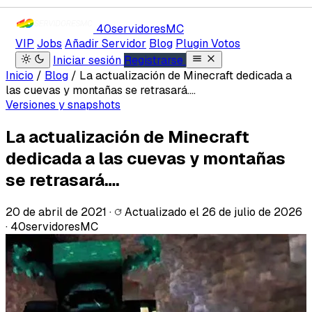
40servidores
MC
VIP
Jobs
Añadir Servidor
Blog
Plugin Votos
Iniciar sesión
Registrarse
Inicio
/
Blog
/
La actualización de Minecraft dedicada a
las cuevas y montañas se retrasará….
Versiones y snapshots
La actualización de Minecraft
dedicada a las cuevas y montañas
se retrasará….
20 de abril de 2021
·
Actualizado el
26 de julio de 2026
·
40servidoresMC