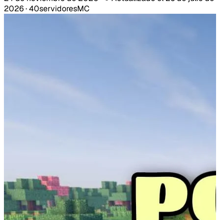
2026
·
40servidoresMC