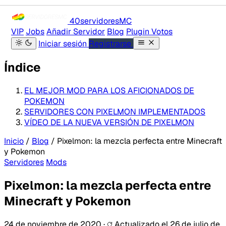
40servidores
MC
VIP
Jobs
Añadir Servidor
Blog
Plugin Votos
Iniciar sesión
Registrarse
Índice
EL MEJOR MOD PARA LOS AFICIONADOS DE
POKEMON
SERVIDORES CON PIXELMON IMPLEMENTADOS
VÍDEO DE LA NUEVA VERSIÓN DE PIXELMON
Inicio
/
Blog
/
Pixelmon: la mezcla perfecta entre Minecraft
y Pokemon
Servidores
Mods
Pixelmon: la mezcla perfecta entre
Minecraft y Pokemon
24 de noviembre de 2020
·
Actualizado el
26 de julio de