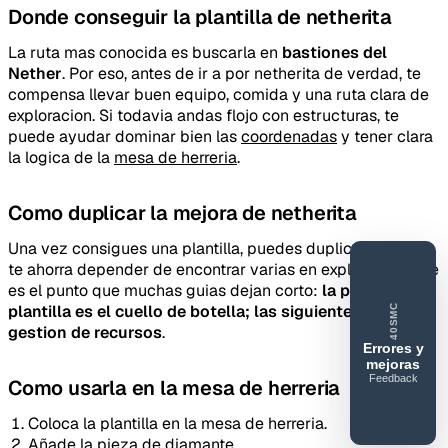
Donde conseguir la plantilla de netherita
La ruta mas conocida es buscarla en
bastiones del
Nether
. Por eso, antes de ir a por netherita de verdad, te
compensa llevar buen equipo, comida y una ruta clara de
exploracion. Si todavia andas flojo con estructuras, te
puede ayudar dominar bien las
coordenadas
y tener clara
la logica de la
mesa de herreria
.
Como duplicar la mejora de netherita
Una vez consigues una plantilla, puedes duplicarla y eso
te ahorra depender de encontrar varias en exploracion. Ese
es el punto que muchas guias dejan corto:
la primera
plantilla es el cuello de botella; las siguientes ya son
40SMC
gestion de recursos
.
Errores y
mejoras
Feedback
Como usarla en la mesa de herreria
40SERVIDORESMC
Reportar
Coloca la plantilla en la mesa de herreria.
error o
Añade la pieza de diamante.