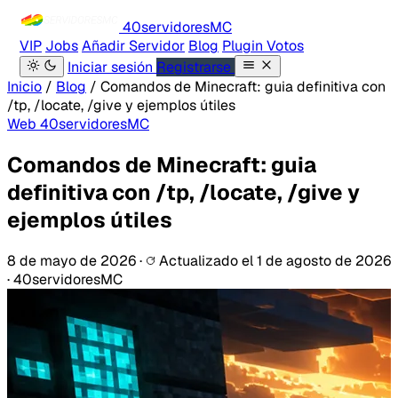
40servidores
MC
VIP
Jobs
Añadir Servidor
Blog
Plugin Votos
Iniciar sesión
Registrarse
Inicio
/
Blog
/
Comandos de Minecraft: guia definitiva con
/tp, /locate, /give y ejemplos útiles
Web 40servidoresMC
Comandos de Minecraft: guia
definitiva con /tp, /locate, /give y
ejemplos útiles
8 de mayo de 2026
·
Actualizado el
1 de agosto de 2026
·
40servidoresMC