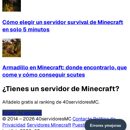
Cómo elegir un servidor survival de Minecraft
en solo 5 minutos
Armadillo en Minecraft: donde encontrarlo, que
come y cómo conseguir scutes
¿Tienes un servidor de Minecraft?
Añádelo gratis al ranking de 40servidoresMC.
Añadir mi servidor
© 2014 – 2026 40servidoresMC
Contacto
Política de
Privacidad
Servidores Minecraft
Puestos VIP
v4.0 ·
Errores y
mejoras