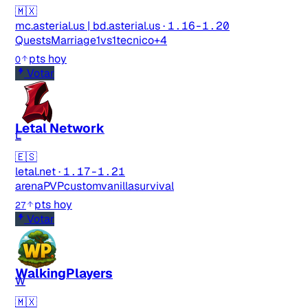
🇲🇽
mc.asterial.us | bd.asterial.us
·
1.16-1.20
Quests
Marriage
1vs1
tecnico
+4
pts hoy
0
Votar
Letal Network
L
🇪🇸
letal.net
·
1.17-1.21
arenaPVP
custom
vanilla
survival
pts hoy
27
Votar
WalkingPlayers
W
🇲🇽