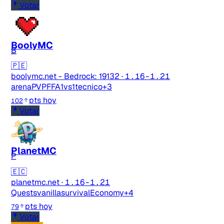
Votar
BoolyMC
B
🇵🇪
boolymc.net - Bedrock: 19132
·
1.16-1.21
arenaPVP
FFA
1vs1
tecnico
+3
pts hoy
102
Votar
PlanetMC
P
🇪🇨
planetmc.net
·
1.16-1.21
Quests
vanilla
survival
Economy
+4
pts hoy
79
Votar