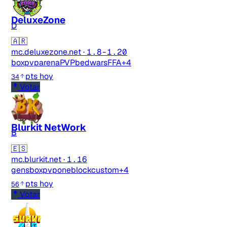
DeluxeZone
D
🇦🇷
mc.deluxezone.net
·
1.8-1.20
boxpvp
arenaPVP
bedwars
FFA
+4
pts hoy
34
Votar
Blurkit NetWork
B
🇪🇸
mc.blurkit.net
·
1.16
gens
boxpvp
oneblock
custom
+4
pts hoy
56
Votar