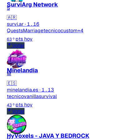
SurviArg Network
S
🇦🇷
survi.ar
·
1.16
Quests
Marriage
tecnico
custom
+4
pts hoy
63
Votar
Minelandia
M
🇪🇸
minelandia.es
·
1.13
tecnico
vanilla
survival
pts hoy
43
Votar
HyVoxels - JAVA Y BEDROCK