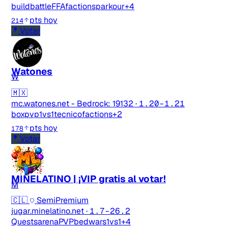
buildbattle
FFA
factions
parkour
+4
pts hoy
214
Votar
Watones
W
🇲🇽
mc.watones.net - Bedrock: 19132
·
1.20-1.21
boxpvp
1vs1
tecnico
factions
+2
pts hoy
178
Votar
MINELATINO | ¡VIP gratis al votar!
M
🇨🇱
SemiPremium
jugar.minelatino.net
·
1.7-26.2
Quests
arenaPVP
bedwars
1vs1
+4