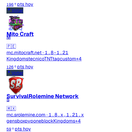
pts hoy
196
Votar
Mito Craft
M
🇵🇪
mc.mitocraft.net
·
1.8-1.21
Kingdoms
tecnico
TNTtag
custom
+4
pts hoy
126
Votar
SurvivalRolemine Network
S
🇲🇽
mc.srolemine.com
·
1.8.x,1.21.x
gens
boxpvp
oneblock
Kingdoms
+4
pts hoy
59