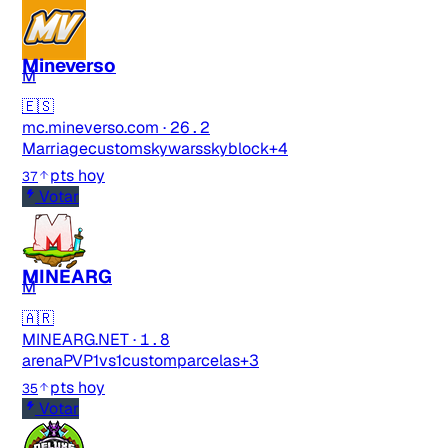
Mineverso
M
🇪🇸
mc.mineverso.com
·
26.2
Marriage
custom
skywars
skyblock
+4
pts hoy
37
Votar
MINEARG
M
🇦🇷
MINEARG.NET
·
1.8
arenaPVP
1vs1
custom
parcelas
+3
pts hoy
35
Votar