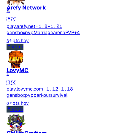
Arefy Network
A
🇪🇸
Enviar feedback
play.arefy.net
·
1.8-1.21
gens
boxpvp
Marriage
arenaPVP
+4
pts hoy
3
Votar
LovyMC
L
🇲🇽
play.lovymc.com
·
1.12-1.18
gens
boxpvp
parkour
survival
pts hoy
0
Votar