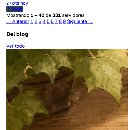
pts hoy
2
Votar
Mostrando
1 – 40
de
331
servidores
← Anterior
1
2
3
4
5
6
7
8
9
Siguiente →
Del blog
Ver todo →