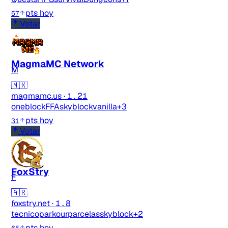
pts hoy
57
Votar
MagmaMC Network
M
🇲🇽
magmamc.us
·
1.21
oneblock
FFA
skyblock
vanilla
+3
pts hoy
31
Votar
FoxStry
F
🇦🇷
foxstry.net
·
1.8
tecnico
parkour
parcelas
skyblock
+2
pts hoy