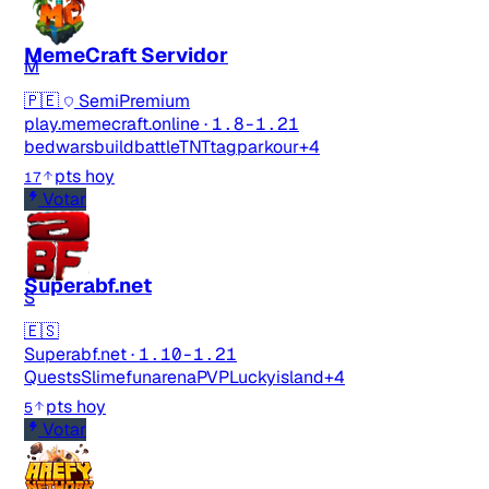
Tipo de feedback
MemeCraft Servidor
M
Lo que gusta
🇵🇪
SemiPremium
play.memecraft.online
·
1.8-1.21
Lo que falla
bedwars
buildbattle
TNTtag
parkour
+4
pts hoy
17
Idea o mejora
Votar
Mensaje
Superabf.net
S
🇪🇸
Superabf.net
·
1.10-1.21
Quests
Slimefun
arenaPVP
Luckyisland
+4
pts hoy
5
Votar
Email