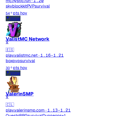
mc.hystic.fun
·
1.20
skyblock
kitPVP
survival
pts hoy
54
Votar
ValistMC Network
V
🇪🇸
play.valistmc.net
·
1.16-1.21
boxpvp
survival
pts hoy
30
Votar
ValerinSMP
V
🇨🇱
play.valerinsmp.com
·
1.13-1.21
Quests
RPG
survival
Dungeons
+1