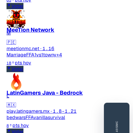
65
Votar
MeeTion Network
M
🇵🇪
meetionmc.net
·
1.16
Marriage
FFA
1vs1
towny
+4
pts hoy
18
Votar
LatinGamers Java - Bedrock
L
🇲🇽
play.latingamers.mx
·
1.8-1.21
bedwars
FFA
vanilla
survival
40SMC
pts hoy
8
Votar