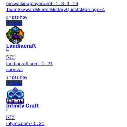
mc.walkingplayers.net
·
1.8-1.16
TeamSkywars
MurderMistery
Quests
Marriage
+4
pts hoy
0
Votar
Landiacraft
L
🇲🇽
landiacraft.com
·
1.21
survival
pts hoy
1
Votar
Infinity Craft
I
🇲🇽
infymc.com
·
1.21