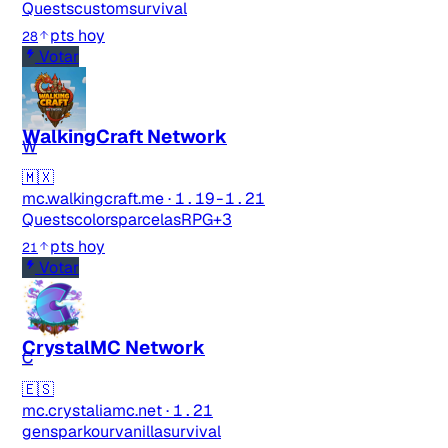
Quests
custom
survival
pts hoy
28
Votar
WalkingCraft Network
W
🇲🇽
mc.walkingcraft.me
·
1.19-1.21
Quests
colors
parcelas
RPG
+3
pts hoy
21
Votar
CrystalMC Network
C
🇪🇸
mc.crystaliamc.net
·
1.21
gens
parkour
vanilla
survival