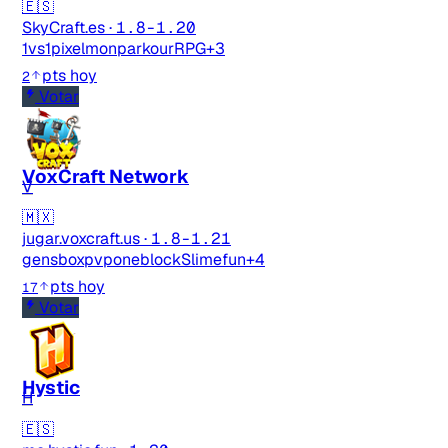
🇪🇸
SkyCraft.es
·
1.8-1.20
1vs1
pixelmon
parkour
RPG
+3
pts hoy
2
Votar
VoxCraft Network
V
🇲🇽
jugar.voxcraft.us
·
1.8-1.21
gens
boxpvp
oneblock
Slimefun
+4
pts hoy
17
Votar
Hystic
H
🇪🇸