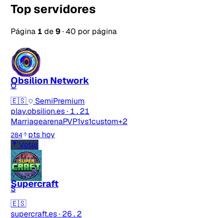
Top servidores
Página
1
de
9
·
40 por página
Obsilion Network
O
🇪🇸
SemiPremium
play.obsilion.es
·
1.21
Marriage
arenaPVP
1vs1
custom
+2
pts hoy
284
Votar
Supercraft
S
🇪🇸
supercraft.es
·
26.2