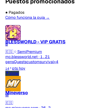
Puestos promocionados
Pagados
Cómo funciona la puja →
BLESSWORLD - VIP GRATIS
B
🇪🇸
SemiPremium
mc.blessworld.net
·
1.21
gens
Quests
custom
survival
+4
pts hoy
14
Votar
Mineverso
M
🇪🇸
mc.mineverso.com
·
26.2