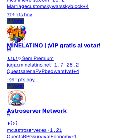
Marriage
custom
skywars
skyblock
+4
pts hoy
37
Votar
MINELATINO | ¡VIP gratis al votar!
M
🇨🇱
SemiPremium
jugar.minelatino.net
·
1.7-26.2
Quests
arenaPVP
bedwars
1vs1
+4
pts hoy
196
Votar
Astroserver Network
A
🇪🇸
mc.astroserver.es
·
1.21
Quests
RPG
survival
Economy
+1