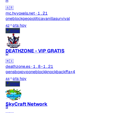
H
🇦🇷
mc.hyvoxels.net
·
1.21
oneblock
geopolitica
vanilla
survival
pts hoy
42
Votar
DEATHZONE - VIP GRATIS
D
🇲🇽
deathzone.es
·
1.8-1.21
gens
boxpvp
oneblock
knockbackffa
+4
pts hoy
44
Votar
SkyCraft Network
S