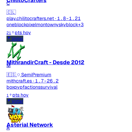
ChilitoCrafters
C
🇨🇱
play.chilitocrafters.net
·
1.8-1.21
oneblock
pixelmon
towny
skyblock
+3
pts hoy
21
Votar
MithrandirCraft - Desde 2012
M
🇪🇸
SemiPremium
mithcraft.es
·
1.7-26.2
boxpvp
factions
survival
pts hoy
1
Votar
Asterial Network
A