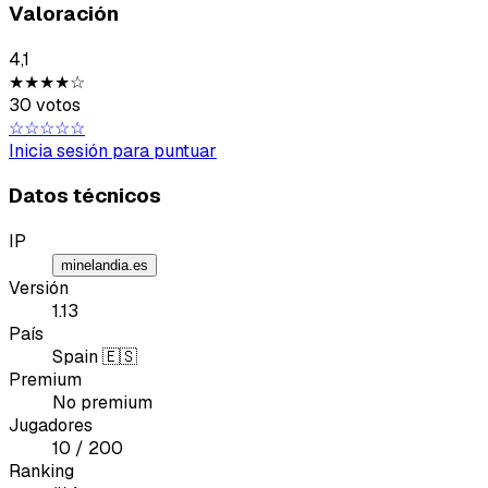
Valoración
Idea o mejora
4,1
Mensaje
★★★★☆
30 votos
☆☆☆☆☆
Inicia sesión para puntuar
Datos técnicos
IP
Email
minelandia.es
Versión
1.13
País
Spain 🇪🇸
Premium
Enviar feedback
No premium
Jugadores
10 / 200
Ranking