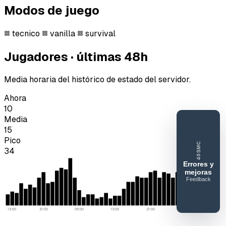
Modos de juego
tecnico
vanilla
survival
Jugadores · últimas 48h
Media horaria del histórico de estado del servidor.
Ahora
10
Media
15
Pico
40SMC
34
Errores y
mejoras
Feedback
40SERVIDORESMC
Reportar
error o
13:00
21:00
05:00
13:00
21:00
05:00
mejora