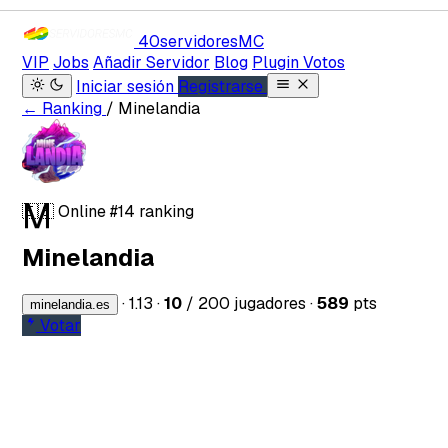
40servidores
MC
VIP
Jobs
Añadir Servidor
Blog
Plugin Votos
Iniciar sesión
Registrarse
← Ranking
/ Minelandia
M
🇪🇸
Online
#14 ranking
Minelandia
·
1.13
·
10
/ 200 jugadores
·
589
pts
minelandia.es
Votar