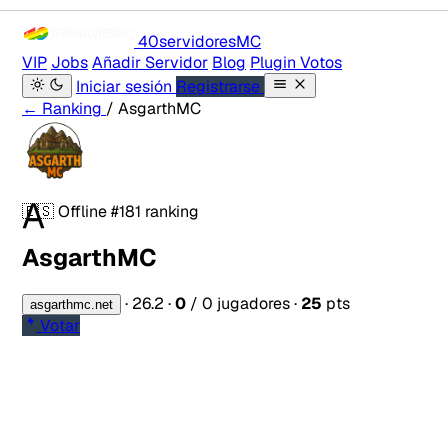
40servidores
MC
VIP
Jobs
Añadir Servidor
Blog
Plugin Votos
Iniciar sesión
Registrarse
← Ranking
/ AsgarthMC
A
🇪🇸
Offline
#181 ranking
AsgarthMC
·
26.2
·
0
/ 0 jugadores
·
25
pts
asgarthmc.net
Votar