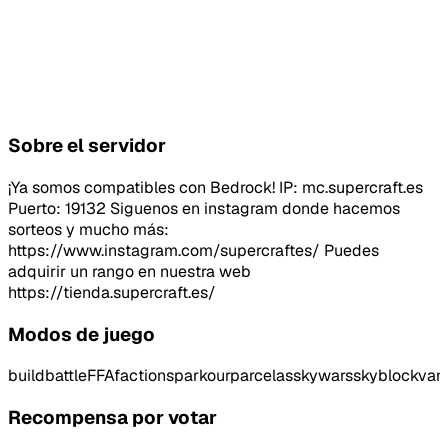
Sobre el servidor
¡Ya somos compatibles con Bedrock! IP: mc.supercraft.es
Puerto: 19132 Siguenos en instagram donde hacemos
sorteos y mucho más:
https://www.instagram.com/supercraftes/ Puedes
adquirir un rango en nuestra web
https://tienda.supercraft.es/
Modos de juego
buildbattle
FFA
factions
parkour
parcelas
skywars
skyblock
vani
Recompensa por votar