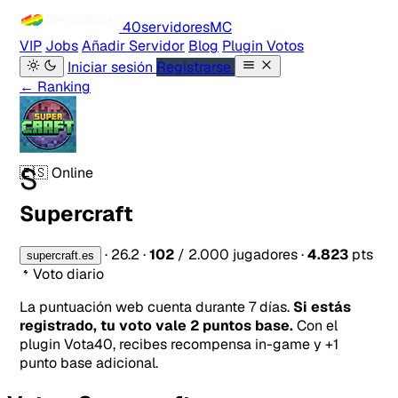
40servidores
MC
VIP
Jobs
Añadir Servidor
Blog
Plugin Votos
Iniciar sesión
Registrarse
← Ranking
S
🇪🇸
Online
Supercraft
·
26.2
·
102
/ 2.000 jugadores
·
4.823
pts
supercraft.es
Voto diario
La puntuación web cuenta durante 7 días.
Si estás
registrado, tu voto vale 2 puntos base.
Con el
plugin Vota40, recibes recompensa in-game y +1
punto base adicional.