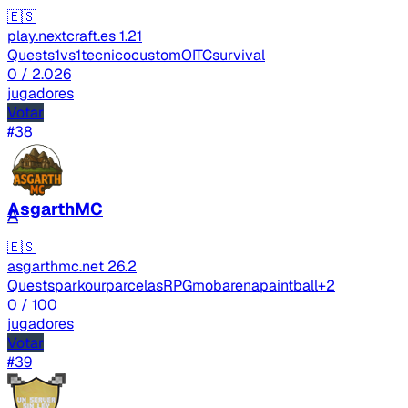
🇪🇸
play.nextcraft.es
1.21
Quests
1vs1
tecnico
custom
OITC
survival
0
/ 2.026
jugadores
Votar
#38
AsgarthMC
A
🇪🇸
asgarthmc.net
26.2
Quests
parkour
parcelas
RPG
mobarena
paintball
+2
0
/ 100
jugadores
Votar
#39