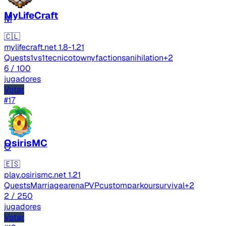
MyLifeCraft
M
🇨🇱
mylifecraft.net
1.8-1.21
Quests
1vs1
tecnico
towny
factions
anihilation
+2
6
/ 100
jugadores
Votar
#17
OsirisMC
O
🇪🇸
play.osirismc.net
1.21
Quests
Marriage
arenaPVP
custom
parkour
survival
+2
2
/ 250
jugadores
Votar