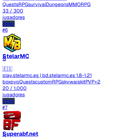
Quests
RPG
survival
Dungeons
MMORPG
33
/ 300
jugadores
Votar
#6
StelarMC
S
🇪🇸
play.stelarmc.es | bd.stelarmc.es
1.8-1.21
boxpvp
Quests
custom
RPG
skywars
kitPVP
+2
20
/ 1.000
jugadores
Votar
#7
Superabf.net
S