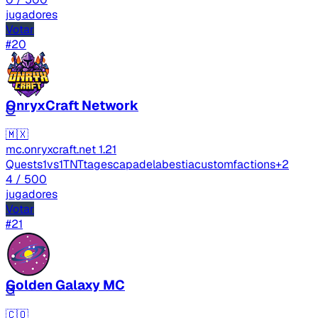
jugadores
Votar
#20
OnryxCraft Network
O
🇲🇽
mc.onryxcraft.net
1.21
Quests
1vs1
TNTtag
escapadelabestia
custom
factions
+2
4
/ 500
jugadores
Votar
#21
Golden Galaxy MC
G
🇨🇴