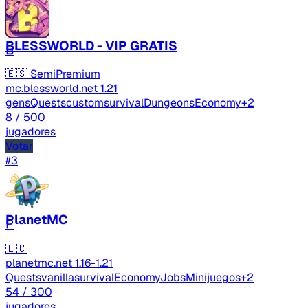
BLESSWORLD - VIP GRATIS
B
🇪🇸
SemiPremium
mc.blessworld.net
1.21
gens
Quests
custom
survival
Dungeons
Economy
+2
8
/ 500
jugadores
Votar
#3
PlanetMC
P
🇪🇨
planetmc.net
1.16-1.21
Quests
vanilla
survival
Economy
Jobs
Minijuegos
+2
54
/ 300
jugadores