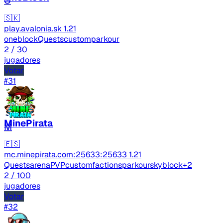
O
🇸🇰
play.avalonia.sk
1.21
oneblock
Quests
custom
parkour
2
/ 30
jugadores
Votar
#31
MinePirata
M
🇪🇸
mc.minepirata.com:25633:25633
1.21
Quests
arenaPVP
custom
factions
parkour
skyblock
+2
2
/ 100
jugadores
Votar
#32