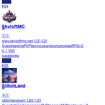
Votar
#34
SkyloftMC
S
🇪🇸
play.skyloftmc.net
1.12-1.21
Quests
arenaPVP
tecnico
parkour
parcelas
RPG
+2
0
/ 100
jugadores
Votar
#35
StitchLand
S
🇲🇽
stitchland.win
1.20-1.21