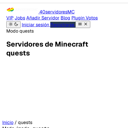
40servidores
MC
VIP
Jobs
Añadir Servidor
Blog
Plugin Votos
Iniciar sesión
Registrarse
Modo quests
Servidores de Minecraft
quests
Inicio
/
quests