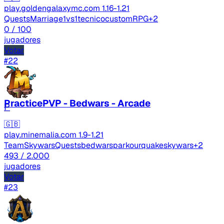
play.goldengalaxymc.com
1.16-1.21
Quests
Marriage
1vs1
tecnico
custom
RPG
+2
0
/ 100
jugadores
Votar
#22
PracticePVP - Bedwars - Arcade
P
🇬🇧
play.minemalia.com
1.9-1.21
TeamSkywars
Quests
bedwars
parkour
quake
skywars
+2
493
/ 2.000
jugadores
Votar
#23