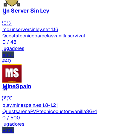
Un Server Sin Ley
U
🇪🇸
mc.unserversinley.net
1.16
Quests
tecnico
parcelas
vanilla
survival
0
/ 48
jugadores
Votar
#40
MineSpain
M
🇪🇸
play.minespain.es
1.8-1.21
Quests
arenaPVP
tecnico
custom
vanilla
SG
+1
0
/ 500
jugadores
Votar