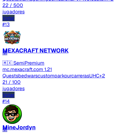
22
/ 500
jugadores
Votar
#13
MEXACRAFT NETWORK
M
🇲🇽
SemiPremium
mc.mexacraft.com
1.21
Quests
bedwars
custom
parkour
carreras
UHC
+2
21
/ 100
jugadores
Votar
#14
MineJordyn
M