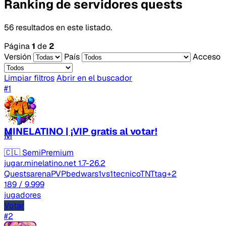
Ranking de servidores quests
56 resultados en este listado.
Página
1
de
2
Versión
País
Acceso
Limpiar filtros
Abrir en el buscador
#1
MINELATINO | ¡VIP gratis al votar!
M
🇨🇱
SemiPremium
jugar.minelatino.net
1.7-26.2
Quests
arenaPVP
bedwars
1vs1
tecnico
TNTtag
+2
189
/ 9.999
jugadores
Votar
#2