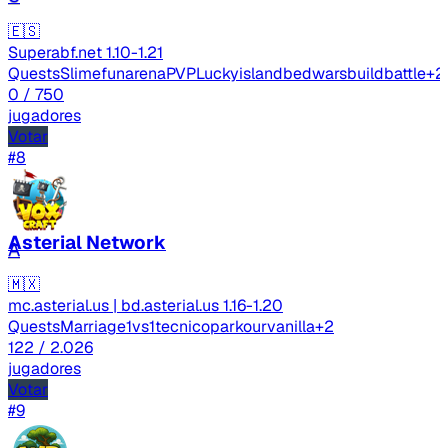
🇪🇸
Superabf.net
1.10-1.21
Quests
Slimefun
arenaPVP
Luckyisland
bedwars
buildbattle
+2
0
/ 750
jugadores
Votar
#8
Asterial Network
A
🇲🇽
mc.asterial.us | bd.asterial.us
1.16-1.20
Quests
Marriage
1vs1
tecnico
parkour
vanilla
+2
122
/ 2.026
jugadores
Votar
#9