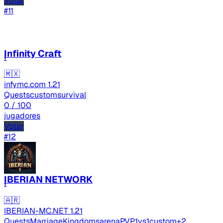
Votar
#11
Infinity Craft
I
🇲🇽
infymc.com
1.21
Quests
custom
survival
0
/ 100
jugadores
Votar
#12
IBERIAN NETWORK
I
🇦🇷
IBERIAN-MC.NET
1.21
Quests
Marriage
Kingdoms
arenaPVP
1vs1
custom
+2