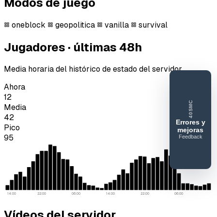
Modos de juego
oneblock
geopolitica
vanilla
survival
Jugadores · últimas 48h
Media horaria del histórico de estado del servidor.
Ahora
12
40SMC
Media
42
Errores y
Pico
mejoras
95
Feedback
40SERVIDORESMC
Reportar
error o
mejora
14:00
22:00
06:00
14:00
22:00
06:00
Vídeos del servidor