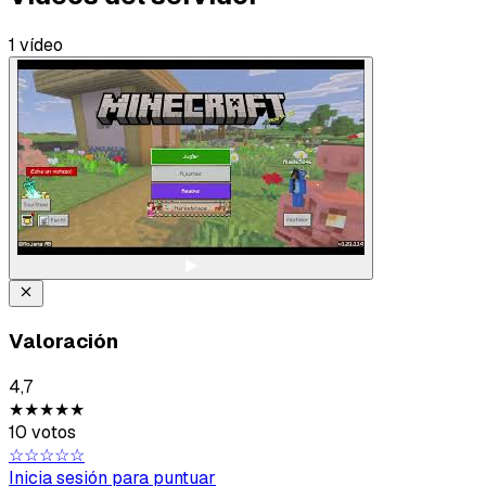
1 vídeo
Tipo de feedback
Lo que gusta
Valoración
Lo que falla
4,7
★★★★★
Idea o mejora
10 votos
☆☆☆☆☆
Inicia sesión para puntuar
Mensaje