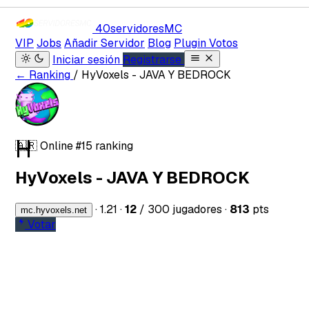
40servidores
MC
VIP
Jobs
Añadir Servidor
Blog
Plugin Votos
Iniciar sesión
Registrarse
← Ranking
/ HyVoxels - JAVA Y BEDROCK
H
🇦🇷
Online
#15 ranking
HyVoxels - JAVA Y BEDROCK
·
1.21
·
12
/ 300 jugadores
·
813
pts
mc.hyvoxels.net
Votar