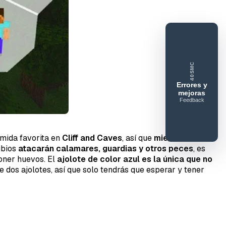
e feedback
40SMC
ue gusta
Lo que falla
Idea o mejora
Errores y
mejoras
Feedback
omida favorita en
Cliff and Caves
, así que
mientras
ibios
atacarán calamares, guardias y otros peces
, es
oner huevos. El
ajolote de color azul es la única que no
e dos ajolotes, así que solo tendrás que esperar y tener