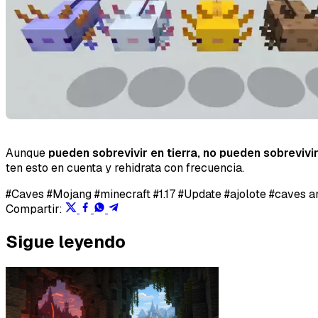
Aunque
pueden sobrevivir en tierra, no pueden sobreviv
ten esto en cuenta y rehidrata con frecuencia.
#Caves
#Mojang
#minecraft
#1.17
#Update
#ajolote
#caves an
Compartir:
Sigue leyendo