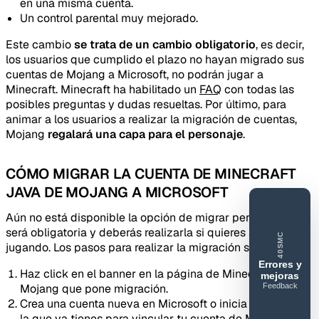
en una misma cuenta.
Un control parental muy mejorado.
Este cambio
se trata de un cambio obligatorio
, es decir,
los usuarios que cumplido el plazo no hayan migrado sus
cuentas de Mojang a Microsoft, no podrán jugar a
Minecraft. Minecraft ha habilitado un
FAQ
con todas las
posibles preguntas y dudas resueltas. Por último, para
animar a los usuarios a realizar la migración de cuentas,
Mojang
regalará una capa para el personaje
.
CÓMO MIGRAR LA CUENTA DE MINECRAFT
JAVA DE MOJANG A MICROSOFT
Aún no está disponible la opción de migrar pero pronto
será obligatoria y deberás realizarla si quieres seguir
40SMC
jugando. Los pasos para realizar la migración son:
Errores y
Haz click en el banner en la página de Minecraft
mejoras
Feedback
Mojang que pone migración.
40SERVIDORESMC
Crea una cuenta nueva en Microsoft o inicia sesión con
Reportar
la que ya tienes para vincular tu cuenta de Minecraft a