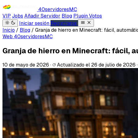
40servidores
MC
VIP
Jobs
Añadir Servidor
Blog
Plugin Votos
Iniciar sesión
Registrarse
Inicio
/
Blog
/
Granja de hierro en Minecraft: fácil, automát
Web 40servidoresMC
Granja de hierro en Minecraft: fácil,
10 de mayo de 2026
·
Actualizado el
26 de julio de 2026
·