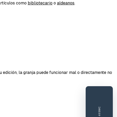
artículos como
bibliotecario
o
aldeanos
.
DORESMC
tar error o mejora
u edición, la granja puede funcionar mal o directamente no
e feedback
40SMC
ue gusta
Lo que falla
Idea o mejora