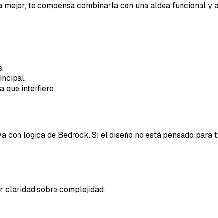
a mejor, te compensa combinarla con una aldea funcional y 
40SERVI
s.
Repor
incipal.
 que interfiere.
a con lógica de Bedrock. Si el diseño no está pensado para t
Tipo d
zar claridad sobre complejidad:
Lo q