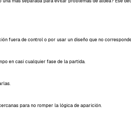
 o una más separada para evitar problemas de aldea? Ese de
n fuera de control o por usar un diseño que no corresponde 
mpo en casi cualquier fase de la partida.
rlas.
 cercanas para no romper la lógica de aparición.