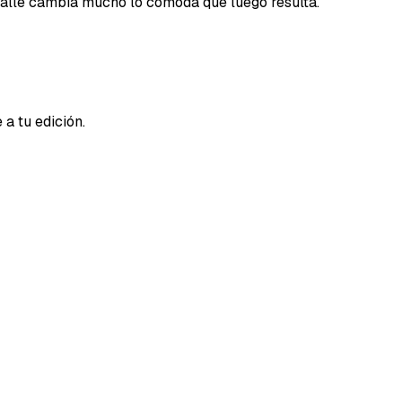
talle cambia mucho lo cómoda que luego resulta.
a tu edición.