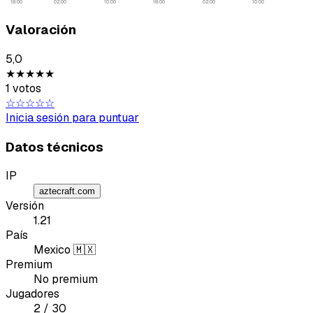
18:00
02:00
10:00
18:00
02:00
10:00
Valoración
5,0
★★★★★
Tipo de feedback
1 votos
☆☆☆☆☆
Lo que gusta
Inicia sesión para puntuar
Lo que falla
Datos técnicos
IP
Idea o mejora
aztecraft.com
Versión
Mensaje
1.21
País
Mexico 🇲🇽
Premium
No premium
Jugadores
2 / 30