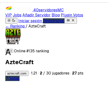
40servidores
MC
VIP
Jobs
Añadir Servidor
Blog
Plugin Votos
Iniciar sesión
Registrarse
← Ranking
/ AzteCraft
A
🇲🇽
Online
#135 ranking
AzteCraft
·
1.21
·
2
/ 30 jugadores
·
27
pts
aztecraft.com
Votar