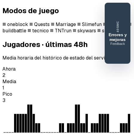
Modos de juego
40SMC
oneblock
Quests
Marriage
Slimefun
bedwars
buildbattle
tecnico
TNTrun
skywars
survival
Errores y
mejoras
Jugadores · últimas 48h
Feedback
40SERVIDORESMC
Reportar
Media horaria del histórico de estado del servidor.
error o
Ahora
mejora
2
Media
1
Pico
3