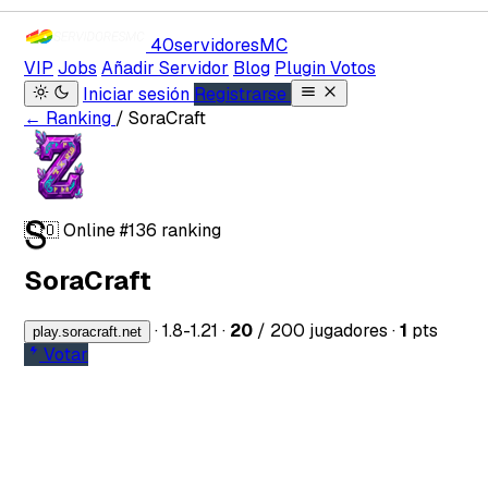
40servidores
MC
VIP
Jobs
Añadir Servidor
Blog
Plugin Votos
Iniciar sesión
Registrarse
← Ranking
/ SoraCraft
S
🇨🇴
Online
#136 ranking
SoraCraft
·
1.8-1.21
·
20
/ 200 jugadores
·
1
pts
play.soracraft.net
Votar