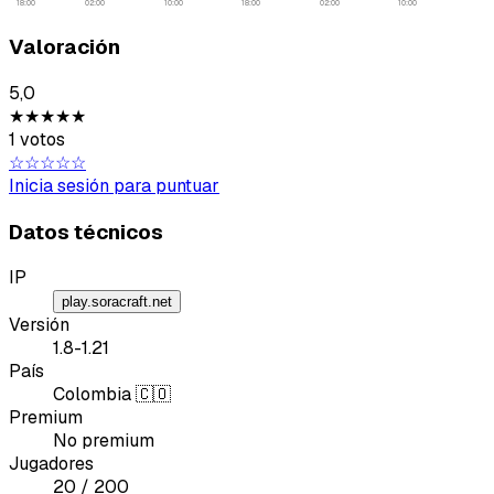
18:00
02:00
10:00
18:00
02:00
10:00
Valoración
5,0
★★★★★
Tipo de feedback
1 votos
☆☆☆☆☆
Lo que gusta
Inicia sesión para puntuar
Lo que falla
Datos técnicos
IP
Idea o mejora
play.soracraft.net
Versión
Mensaje
1.8-1.21
País
Colombia 🇨🇴
Premium
No premium
Jugadores
20 / 200