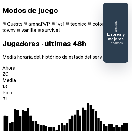
Modos de juego
40SMC
Quests
arenaPVP
1vs1
tecnico
colors
jail
towny
vanilla
survival
Errores y
mejoras
Jugadores · últimas 48h
Feedback
40SERVIDORESMC
Reportar
Media horaria del histórico de estado del servidor.
error o
Ahora
mejora
20
Media
13
Pico
31