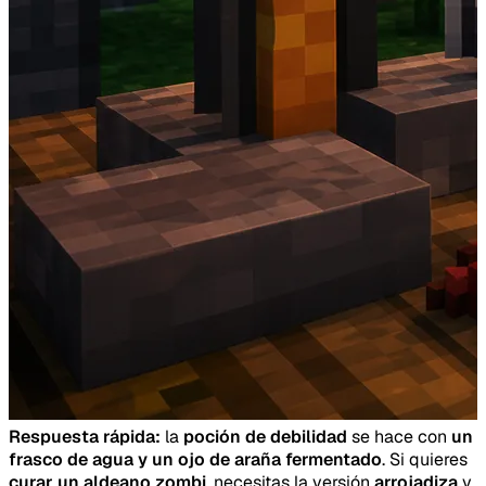
Respuesta rápida:
la
poción de debilidad
se hace con
un
frasco de agua y un ojo de araña fermentado
. Si quieres
curar un aldeano zombi
, necesitas la versión
arrojadiza
y