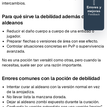
40SMC
intercambios.
Errores y
mejoras
Feedback
Para qué sirve la debilidad además de curar
40SERVIDORESMC
aldeanos
Reportar
error o
Reducir el daño cuerpo a cuerpo de una entidad o
mejora
jugador.
Preparar flechas o versiones de área con ese efecto.
Controlar situaciones concretas en PvP o supervivencia
avanzada.
No es una poción tan versátil como otras, pero cuando la
necesitas, suele ser por una razón importante.
Errores comunes con la poción de debilidad
Intentar curar al aldeano con la versión normal en vez
de la arrojadiza.
No llevar lista la manzana dorada.
Dejar al aldeano zombi expuesto durante la curación.
Confundir la versión extendida con una versión “mejor”