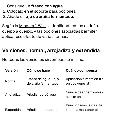
Consigue un
frasco con agua
.
Colócalo en el soporte para pociones.
Añade un
ojo de araña fermentado
.
Según la
Minecraft Wiki
, la debilidad reduce el daño
cuerpo a cuerpo, y las pociones asociadas permiten
aplicar ese efecto de varias formas.
Versiones: normal, arrojadiza y extendida
No todas las versiones sirven para lo mismo:
Versión
Cómo se hace
Cuándo compensa
Frasco de agua + ojo
Aplicación directa en ti o
Normal
de araña fermentado
en uso general
Curar aldeanos zombis o
Arrojadiza
Añadiendo pólvora
aplicar en área
Duración más larga si te
Extendida
Añadiendo redstone
interesa mantener el