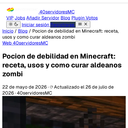
40servidores
MC
VIP
Jobs
Añadir Servidor
Blog
Plugin Votos
Iniciar sesión
Registrarse
Inicio
/
Blog
/
Pocion de debilidad en Minecraft: receta,
usos y como curar aldeanos zombi
Web 40servidoresMC
Pocion de debilidad en Minecraft:
receta, usos y como curar aldeanos
zombi
22 de mayo de 2026
·
Actualizado el
26 de julio de
2026
·
40servidoresMC