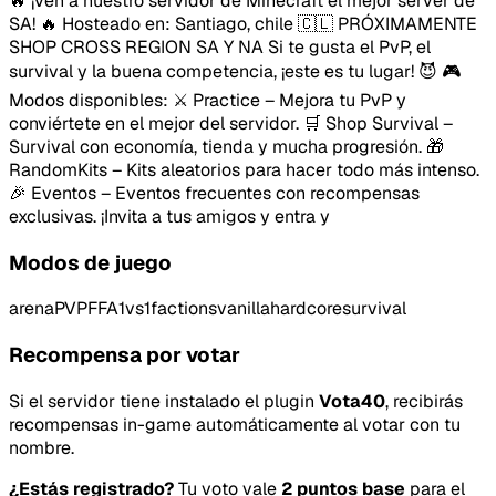
🔥 ¡Ven a nuestro servidor de Minecraft el mejor server de
SA! 🔥 Hosteado en: Santiago, chile 🇨🇱 PRÓXIMAMENTE
SHOP CROSS REGION SA Y NA Si te gusta el PvP, el
survival y la buena competencia, ¡este es tu lugar! 😈 🎮
Modos disponibles: ⚔️ Practice – Mejora tu PvP y
conviértete en el mejor del servidor. 🛒 Shop Survival –
Survival con economía, tienda y mucha progresión. 🎁
RandomKits – Kits aleatorios para hacer todo más intenso.
🎉 Eventos – Eventos frecuentes con recompensas
exclusivas. ¡Invita a tus amigos y entra y
Modos de juego
arenaPVP
FFA
1vs1
factions
vanilla
hardcore
survival
Recompensa por votar
Si el servidor tiene instalado el plugin
Vota40
, recibirás
recompensas in-game automáticamente al votar con tu
nombre.
¿Estás registrado?
Tu voto vale
2 puntos base
para el