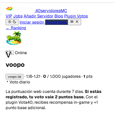
40servidores
MC
VIP
Jobs
Añadir Servidor
Blog
Plugin Votos
Iniciar sesión
Registrarse
← Ranking
V
🇨🇱
Online
voopo
·
1.16-1.21
·
0
/ 1.000 jugadores
·
1
pts
voopo.lat
Voto diario
La puntuación web cuenta durante 7 días.
Si estás
registrado, tu voto vale 2 puntos base.
Con el
plugin Vota40, recibes recompensa in-game y +1
punto base adicional.