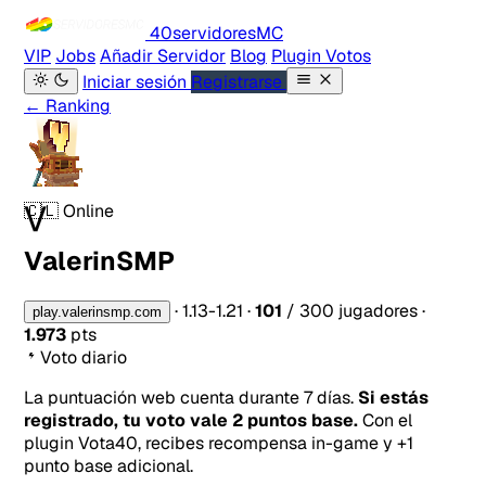
40servidores
MC
VIP
Jobs
Añadir Servidor
Blog
Plugin Votos
Iniciar sesión
Registrarse
← Ranking
V
🇨🇱
Online
ValerinSMP
·
1.13-1.21
·
101
/ 300 jugadores
·
play.valerinsmp.com
1.973
pts
Voto diario
La puntuación web cuenta durante 7 días.
Si estás
registrado, tu voto vale 2 puntos base.
Con el
plugin Vota40, recibes recompensa in-game y +1
punto base adicional.