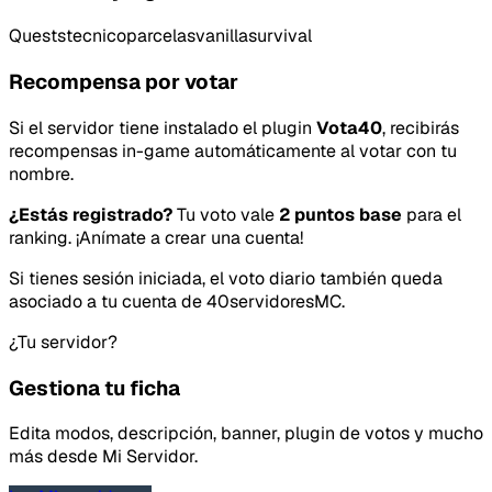
Quests
tecnico
parcelas
vanilla
survival
Recompensa por votar
Si el servidor tiene instalado el plugin
Vota40
, recibirás
recompensas in-game automáticamente al votar con tu
nombre.
¿Estás registrado?
Tu voto vale
2 puntos base
para el
ranking. ¡Anímate a crear una cuenta!
Tipo de feedback
Si tienes sesión iniciada, el voto diario también queda
Lo que gusta
asociado a tu cuenta de 40servidoresMC.
¿Tu servidor?
Lo que falla
Gestiona tu ficha
Idea o mejora
Edita modos, descripción, banner, plugin de votos y mucho
más desde Mi Servidor.
Mensaje