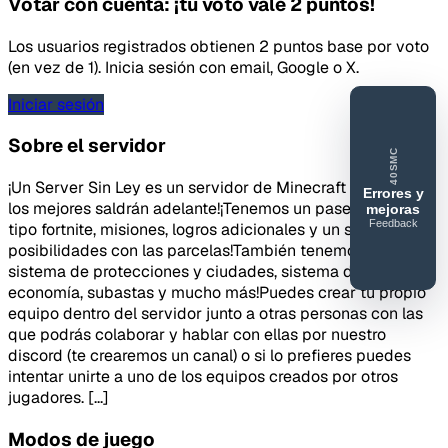
Votar con cuenta: ¡tu voto vale 2 puntos!
Los usuarios registrados obtienen 2 puntos base por voto
(en vez de 1). Inicia sesión con email, Google o X.
Iniciar sesión
Sobre el servidor
40SMC
¡Un Server Sin Ley es un servidor de Minecraft donde solo
Errores y
los mejores saldrán adelante!¡Tenemos un pase de batalla
mejoras
Feedback
tipo fortnite, misiones, logros adicionales y un sin fin de
40SERVIDORESMC
posibilidades con las parcelas!También tenemos un
Reportar
sistema de protecciones y ciudades, sistema de
error o
economía, subastas y mucho más!Puedes crear tu propio
mejora
equipo dentro del servidor junto a otras personas con las
que podrás colaborar y hablar con ellas por nuestro
discord (te crearemos un canal) o si lo prefieres puedes
intentar unirte a uno de los equipos creados por otros
jugadores. [...]
Modos de juego