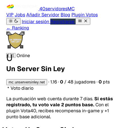
40servidores
MC
VIP
Jobs
Añadir Servidor
Blog
Plugin Votos
Iniciar sesión
Registrarse
← Ranking
U
🇪🇸
Online
Un Server Sin Ley
·
1.16
·
0
/ 48 jugadores
·
0
pts
mc.unserversinley.net
Voto diario
La puntuación web cuenta durante 7 días.
Si estás
registrado, tu voto vale 2 puntos base.
Con el
plugin Vota40, recibes recompensa in-game y +1
punto base adicional.