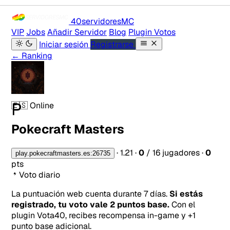
40servidores
MC
VIP
Jobs
Añadir Servidor
Blog
Plugin Votos
Iniciar sesión
Registrarse
← Ranking
P
🇪🇸
Online
Pokecraft Masters
·
1.21
·
0
/ 16 jugadores
·
0
play.pokecraftmasters.es:26735
pts
Voto diario
La puntuación web cuenta durante 7 días.
Si estás
registrado, tu voto vale 2 puntos base.
Con el
plugin Vota40, recibes recompensa in-game y +1
punto base adicional.