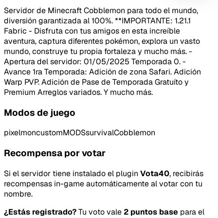
Servidor de Minecraft Cobblemon para todo el mundo,
diversión garantizada al 100%. **IMPORTANTE: 1.21.1
Fabric - Disfruta con tus amigos en esta increíble
aventura, captura diferentes pokémon, explora un vasto
mundo, construye tu propia fortaleza y mucho más. -
Apertura del servidor: 01/05/2025 Temporada 0. -
Avance 1ra Temporada: Adición de zona Safari. Adición
Warp PVP. Adición de Pase de Temporada Gratuíto y
Premium Arreglos variados. Y mucho más.
Modos de juego
pixelmon
custom
MODS
survival
Cobblemon
Recompensa por votar
Tipo de feedback
Si el servidor tiene instalado el plugin
Vota40
, recibirás
recompensas in-game automáticamente al votar con tu
Lo que gusta
nombre.
¿Estás registrado?
Tu voto vale
2 puntos base
para el
Lo que falla