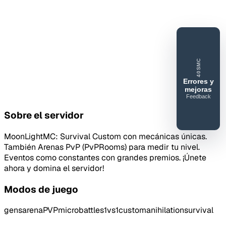
40SMC
Errores y
mejoras
Feedback
40SERVIDORESMC
Sobre el servidor
Reportar
error o
MoonLightMC: Survival Custom con mecánicas únicas.
mejora
También Arenas PvP (PvPRooms) para medir tu nivel.
Eventos como constantes con grandes premios. ¡Únete
ahora y domina el servidor!
Modos de juego
gens
arenaPVP
microbattles
1vs1
custom
anihilation
survival