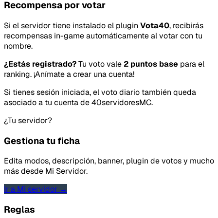
Recompensa por votar
Si el servidor tiene instalado el plugin
Vota40
, recibirás
recompensas in-game automáticamente al votar con tu
nombre.
¿Estás registrado?
Tu voto vale
2 puntos base
para el
ranking. ¡Anímate a crear una cuenta!
Si tienes sesión iniciada, el voto diario también queda
Tipo de feedback
asociado a tu cuenta de 40servidoresMC.
Lo que gusta
¿Tu servidor?
Gestiona tu ficha
Lo que falla
Edita modos, descripción, banner, plugin de votos y mucho
Idea o mejora
más desde Mi Servidor.
Mensaje
Ir a Mi servidor →
Reglas