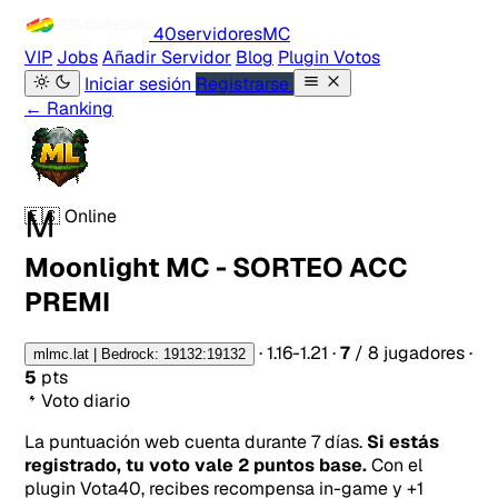
40servidores
MC
VIP
Jobs
Añadir Servidor
Blog
Plugin Votos
Iniciar sesión
Registrarse
← Ranking
M
🇪🇸
Online
Moonlight MC - SORTEO ACC
PREMI
·
1.16-1.21
·
7
/ 8 jugadores
·
mlmc.lat | Bedrock: 19132:19132
5
pts
Voto diario
La puntuación web cuenta durante 7 días.
Si estás
registrado, tu voto vale 2 puntos base.
Con el
plugin Vota40, recibes recompensa in-game y +1