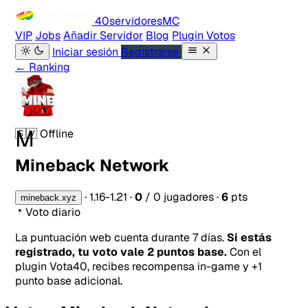
40servidores
MC
VIP
Jobs
Añadir Servidor
Blog
Plugin Votos
Iniciar sesión
Registrarse
← Ranking
M
🇸🇻
Offline
Mineback Network
·
1.16-1.21
·
0
/ 0 jugadores
·
6
pts
mineback.xyz
Voto diario
La puntuación web cuenta durante 7 días.
Si estás
registrado, tu voto vale 2 puntos base.
Con el
plugin Vota40, recibes recompensa in-game y +1
punto base adicional.