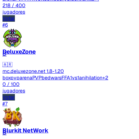
218
/ 400
jugadores
Votar
#6
DeluxeZone
D
🇦🇷
mc.deluxezone.net
1.8-1.20
boxpvp
arenaPVP
bedwars
FFA
1vs1
anihilation
+2
0
/ 100
jugadores
Votar
#7
Blurkit NetWork
B