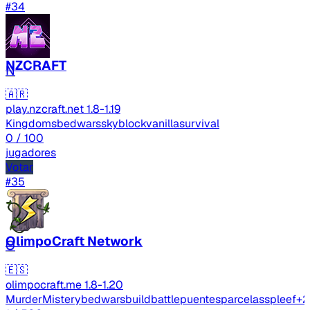
#34
NZCRAFT
N
🇦🇷
play.nzcraft.net
1.8-1.19
Kingdoms
bedwars
skyblock
vanilla
survival
0
/ 100
jugadores
Votar
#35
OlimpoCraft Network
O
🇪🇸
olimpocraft.me
1.8-1.20
MurderMistery
bedwars
buildbattle
puentes
parcelas
spleef
+2