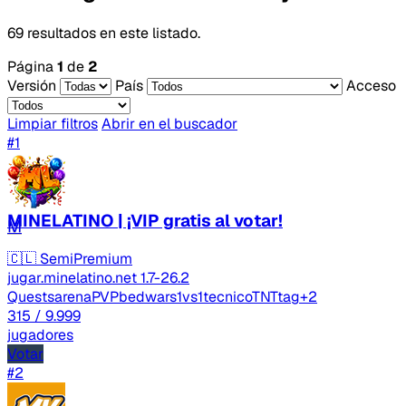
69 resultados en este listado.
Página
1
de
2
Versión
País
Acceso
Limpiar filtros
Abrir en el buscador
#1
MINELATINO | ¡VIP gratis al votar!
M
🇨🇱
SemiPremium
jugar.minelatino.net
1.7-26.2
Quests
arenaPVP
bedwars
1vs1
tecnico
TNTtag
+2
315
/ 9.999
jugadores
Votar
#2