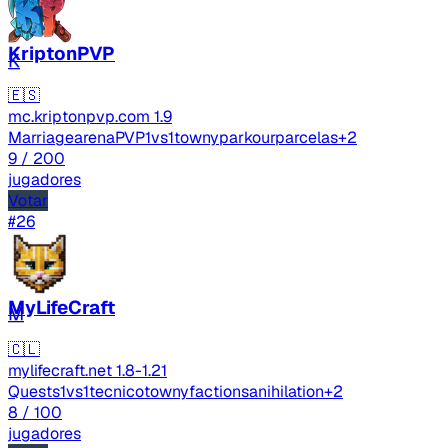
KriptonPVP
K
🇪🇸
mc.kriptonpvp.com
1.9
Marriage
arenaPVP
1vs1
towny
parkour
parcelas
+2
9
/ 200
jugadores
Votar
#26
MyLifeCraft
M
🇨🇱
mylifecraft.net
1.8-1.21
Quests
1vs1
tecnico
towny
factions
anihilation
+2
8
/ 100
jugadores