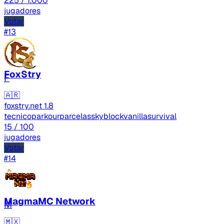
225
/ 1.000
jugadores
Votar
#13
FoxStry
F
🇦🇷
foxstry.net
1.8
tecnico
parkour
parcelas
skyblock
vanilla
survival
15
/ 100
jugadores
Votar
#14
MagmaMC Network
M
🇲🇽