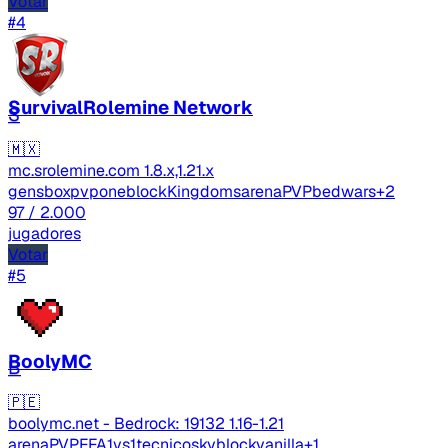
Votar
#4
SurvivalRolemine Network
S
🇲🇽
mc.srolemine.com
1.8.x,1.21.x
gens
boxpvp
oneblock
Kingdoms
arenaPVP
bedwars
+2
97
/ 2.000
jugadores
Votar
#5
BoolyMC
B
🇵🇪
boolymc.net - Bedrock: 19132
1.16-1.21
arenaPVP
FFA
1vs1
tecnico
skyblock
vanilla
+1