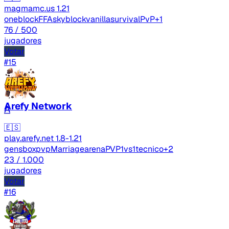
magmamc.us
1.21
oneblock
FFA
skyblock
vanilla
survival
PvP
+1
76
/ 500
jugadores
Votar
#15
Arefy Network
A
🇪🇸
play.arefy.net
1.8-1.21
gens
boxpvp
Marriage
arenaPVP
1vs1
tecnico
+2
23
/ 1.000
jugadores
Votar
#16