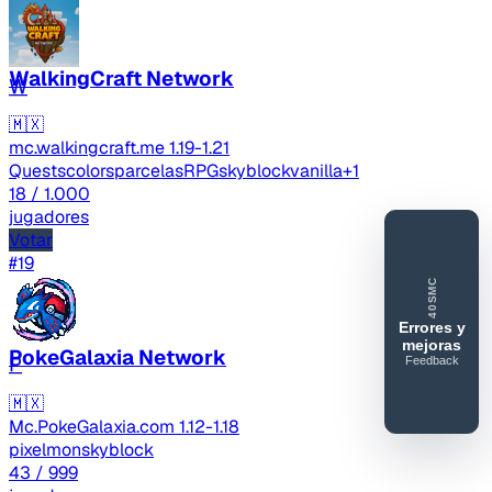
WalkingCraft Network
W
🇲🇽
mc.walkingcraft.me
1.19-1.21
Quests
colors
parcelas
RPG
skyblock
vanilla
+1
18
/ 1.000
jugadores
Votar
#19
40SMC
Errores y
mejoras
PokeGalaxia Network
P
Feedback
40SERVIDORESMC
🇲🇽
Reportar
Mc.PokeGalaxia.com
1.12-1.18
error o
pixelmon
skyblock
mejora
43
/ 999