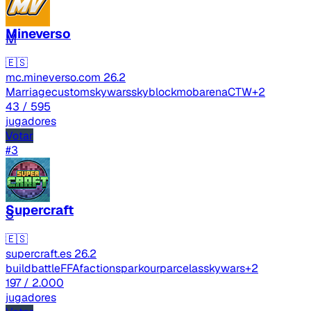
Mineverso
M
🇪🇸
mc.mineverso.com
26.2
Marriage
custom
skywars
skyblock
mobarena
CTW
+2
43
/ 595
jugadores
Votar
#3
Supercraft
S
🇪🇸
supercraft.es
26.2
buildbattle
FFA
factions
parkour
parcelas
skywars
+2
197
/ 2.000
jugadores