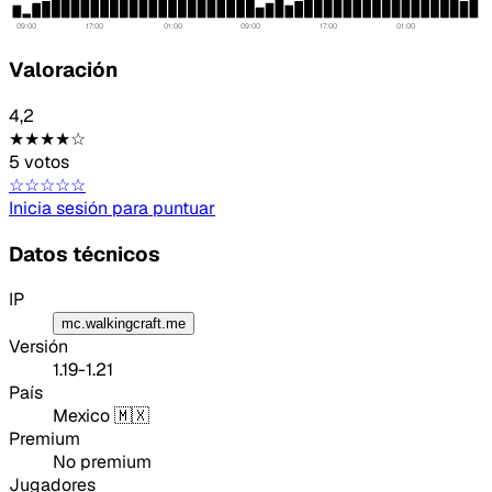
09:00
17:00
01:00
09:00
17:00
01:00
Valoración
4,2
★★★★☆
5 votos
☆☆☆☆☆
Tipo de feedback
Inicia sesión para puntuar
Lo que gusta
Datos técnicos
Lo que falla
IP
mc.walkingcraft.me
Idea o mejora
Versión
1.19-1.21
Mensaje
País
Mexico 🇲🇽
Premium
No premium
Jugadores