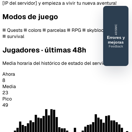
[IP del servidor] y empieza a vivir tu nueva aventura!
Modos de juego
40SMC
Quests
colors
parcelas
RPG
skyblock
vanilla
survival
Errores y
mejoras
Feedback
Jugadores · últimas 48h
40SERVIDORESMC
Reportar
Media horaria del histórico de estado del servidor.
error o
mejora
Ahora
8
Media
23
Pico
49