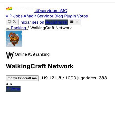
40servidores
MC
VIP
Jobs
Añadir Servidor
Blog
Plugin Votos
Iniciar sesión
Registrarse
← Ranking
/ WalkingCraft Network
W
🇲🇽
Online
#39 ranking
WalkingCraft Network
·
1.19-1.21
·
8
/ 1.000 jugadores
·
383
mc.walkingcraft.me
pts
Votar