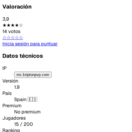
Lo que falla
Valoración
Idea o mejora
3,9
★★★★☆
14 votos
Mensaje
☆☆☆☆☆
Inicia sesión para puntuar
Datos técnicos
IP
mc.kriptonpvp.com
Versión
Email
1.9
País
Spain 🇪🇸
Premium
No premium
Jugadores
Enviar feedback
15 / 200
Ranking