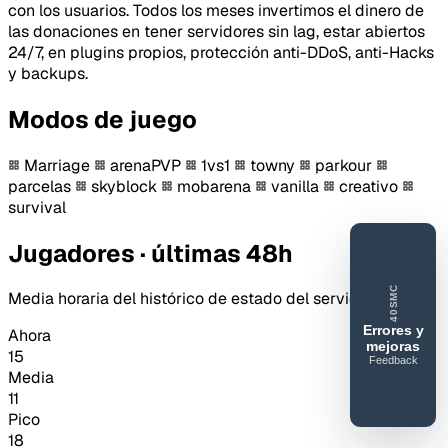
con los usuarios. Todos los meses invertimos el dinero de
las donaciones en tener servidores sin lag, estar abiertos
24/7, en plugins propios, protección anti-DDoS, anti-Hacks
y backups.
Modos de juego
Marriage
arenaPVP
1vs1
towny
parkour
parcelas
skyblock
mobarena
vanilla
creativo
survival
Jugadores · últimas 48h
40SMC
Media horaria del histórico de estado del servidor.
Errores y
Ahora
mejoras
15
Feedback
40SERVIDORESMC
Media
11
Reportar
Pico
error o
18