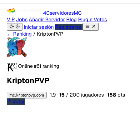
40servidores
MC
VIP
Jobs
Añadir Servidor
Blog
Plugin Votos
Iniciar sesión
Registrarse
← Ranking
/ KriptonPVP
K
🇪🇸
Online
#61 ranking
KriptonPVP
·
1.9
·
15
/ 200 jugadores
·
158
pts
mc.kriptonpvp.com
Votar