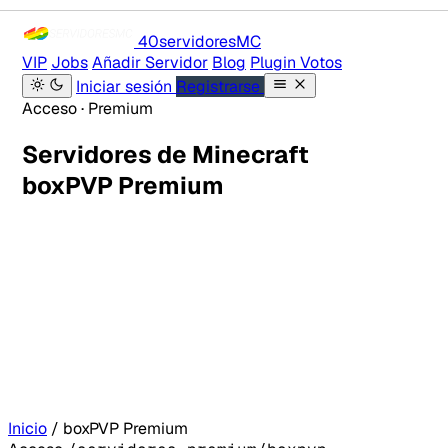
40servidores
MC
VIP
Jobs
Añadir Servidor
Blog
Plugin Votos
Iniciar sesión
Registrarse
Acceso · Premium
Servidores de Minecraft
boxPVP Premium
Inicio
/
boxPVP Premium