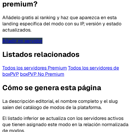
premium?
Añádelo gratis al ranking y haz que aparezca en esta
landing específica del modo con su IP, versión y estado
Tipo de feedback
actualizados.
Lo que gusta
Añadir mi servidor
Lo que falla
Listados relacionados
Idea o mejora
Todos los servidores Premium
Todos los servidores de
boxPVP
boxPVP No Premium
Mensaje
Cómo se genera esta página
La descripción editorial, el nombre completo y el slug
salen del catálogo de modos de la plataforma.
El listado inferior se actualiza con los servidores activos
que tienen asignado este modo en la relación normalizada
de modos.