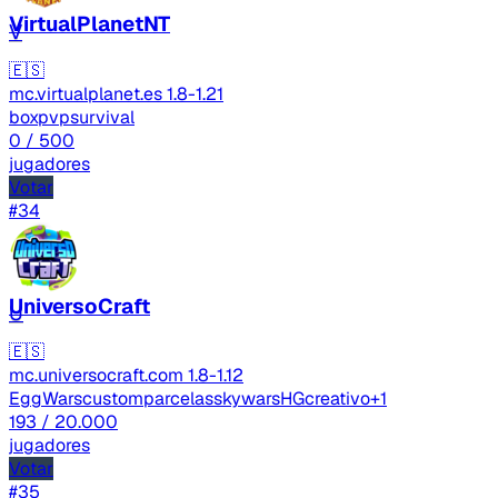
VirtualPlanetNT
V
🇪🇸
mc.virtualplanet.es
1.8-1.21
boxpvp
survival
0
/ 500
jugadores
Votar
#34
UniversoCraft
U
🇪🇸
mc.universocraft.com
1.8-1.12
EggWars
custom
parcelas
skywars
HG
creativo
+1
193
/ 20.000
jugadores
Votar
#35