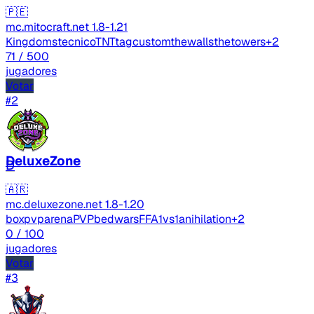
🇵🇪
mc.mitocraft.net
1.8-1.21
Kingdoms
tecnico
TNTtag
custom
thewalls
thetowers
+2
71
/ 500
jugadores
Votar
#2
DeluxeZone
D
🇦🇷
mc.deluxezone.net
1.8-1.20
boxpvp
arenaPVP
bedwars
FFA
1vs1
anihilation
+2
0
/ 100
jugadores
Votar
#3