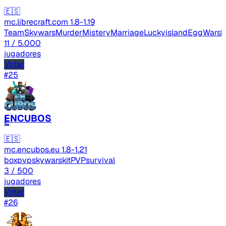
🇪🇸
mc.librecraft.com
1.8-1.19
TeamSkywars
MurderMistery
Marriage
Luckyisland
EggWars
b
11
/ 5.000
jugadores
Votar
#25
ENCUBOS
E
🇪🇸
mc.encubos.eu
1.8-1.21
boxpvp
skywars
kitPVP
survival
3
/ 500
jugadores
Votar
#26