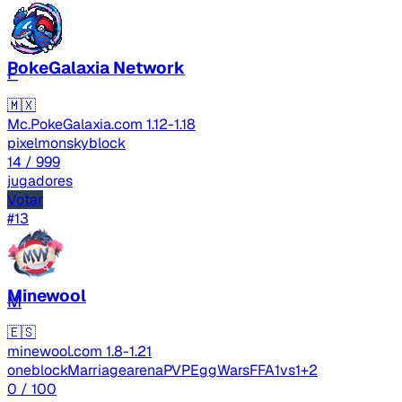
PokeGalaxia Network
P
🇲🇽
Mc.PokeGalaxia.com
1.12-1.18
pixelmon
skyblock
14
/ 999
jugadores
Votar
#13
Minewool
M
🇪🇸
minewool.com
1.8-1.21
oneblock
Marriage
arenaPVP
EggWars
FFA
1vs1
+2
0
/ 100