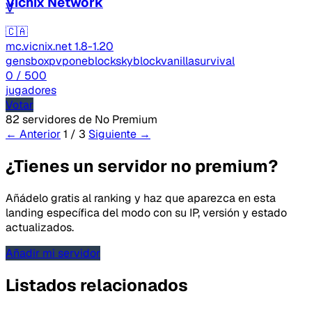
Vicnix Network
V
🇨🇦
mc.vicnix.net
1.8-1.20
gens
boxpvp
oneblock
skyblock
vanilla
survival
0
/ 500
jugadores
Votar
82 servidores de No Premium
← Anterior
1 / 3
Siguiente →
¿Tienes un servidor no premium?
Añádelo gratis al ranking y haz que aparezca en esta
landing específica del modo con su IP, versión y estado
actualizados.
Añadir mi servidor
Listados relacionados