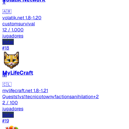
V
🇦🇷
volatik.net
1.8-1.20
custom
survival
12
/ 1.000
jugadores
Votar
#18
MyLifeCraft
M
🇨🇱
mylifecraft.net
1.8-1.21
Quests
1vs1
tecnico
towny
factions
anihilation
+2
2
/ 100
jugadores
Votar
#19