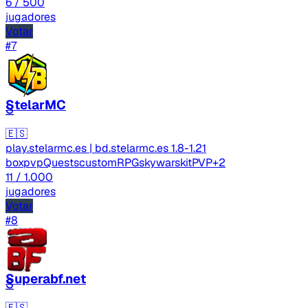
6
/ 500
jugadores
Votar
#7
StelarMC
S
🇪🇸
play.stelarmc.es | bd.stelarmc.es
1.8-1.21
boxpvp
Quests
custom
RPG
skywars
kitPVP
+2
11
/ 1.000
jugadores
Votar
#8
Superabf.net
S
🇪🇸