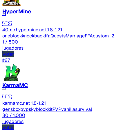
HyperMine
H
🇪🇸
40mc.hypermine.net
1.8-1.21
oneblock
knockbackffa
Quests
Marriage
FFA
custom
+2
1
/ 500
jugadores
Votar
#27
KarmaMC
K
🇲🇽
karmamc.net
1.8-1.21
gens
boxpvp
skyblock
kitPVP
vanilla
survival
30
/ 1.000
jugadores
Votar