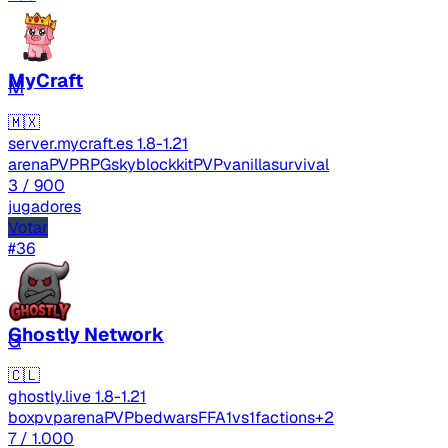
MyCraft
M
🇲🇽
server.mycraft.es
1.8-1.21
arenaPVP
RPG
skyblock
kitPVP
vanilla
survival
3
/ 900
jugadores
Votar
#36
Ghostly Network
G
🇨🇱
ghostly.live
1.8-1.21
boxpvp
arenaPVP
bedwars
FFA
1vs1
factions
+2
7
/ 1.000