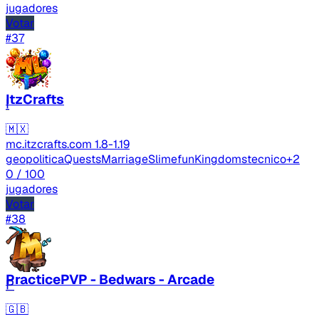
jugadores
Votar
#37
ItzCrafts
I
🇲🇽
mc.itzcrafts.com
1.8-1.19
geopolitica
Quests
Marriage
Slimefun
Kingdoms
tecnico
+2
0
/ 100
jugadores
Votar
#38
PracticePVP - Bedwars - Arcade
P
🇬🇧