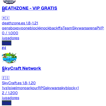
DEATHZONE - VIP GRATIS
D
🇲🇽
deathzone.es
1.8-1.21
gens
boxpvp
oneblock
knockbackffa
TeamSkywars
arenaPVP
+
0
/ 1.000
jugadores
Votar
#4
SkyCraft Network
S
🇪🇸
SkyCraft.es
1.8-1.20
1vs1
pixelmon
parkour
RPG
skywars
skyblock
+1
2
/ 1.200
jugadores
Votar