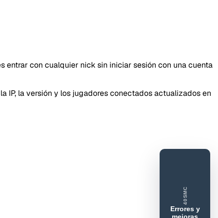
DORESMC
entrar con cualquier nick sin iniciar sesión con una cuenta
tar error o mejora
la IP, la versión y los jugadores conectados actualizados en
 feedback
ue gusta
Lo que falla
Idea o mejora
40SMC
Errores y
mejoras