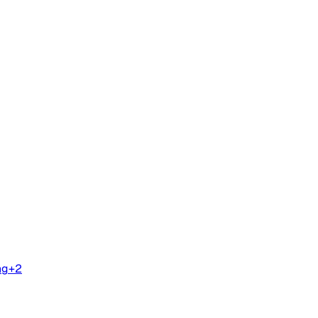
Email
ng
+2