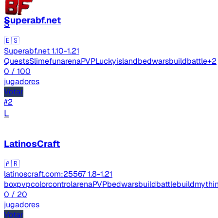
Superabf.net
S
🇪🇸
Superabf.net
1.10-1.21
Quests
Slimefun
arenaPVP
Luckyisland
bedwars
buildbattle
+2
0
/ 100
jugadores
Votar
#2
L
LatinosCraft
🇦🇷
latinoscraft.com:25567
1.8-1.21
boxpvp
colorcontrol
arenaPVP
bedwars
buildbattle
buildmythi
0
/ 20
jugadores
Votar