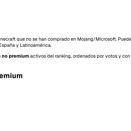
40SERVI
necraft que no se han comprado en Mojang/Microsoft. Puedes 
Repor
 España y Latinoamérica.
s no premium
activos del ranking, ordenados por votos y con 
Premium
Tipo de
Lo q
Mensaje