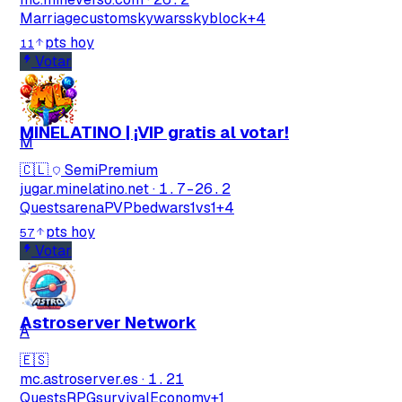
Marriage
custom
skywars
skyblock
+4
pts hoy
11
Votar
MINELATINO | ¡VIP gratis al votar!
M
🇨🇱
SemiPremium
jugar.minelatino.net
·
1.7-26.2
Quests
arenaPVP
bedwars
1vs1
+4
pts hoy
57
Votar
Astroserver Network
A
🇪🇸
mc.astroserver.es
·
1.21
Quests
RPG
survival
Economy
+1