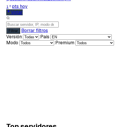
pts hoy
1
Votar
Borrar filtros
Filtrar
Versión
País
Modo
Premium
Top servidores