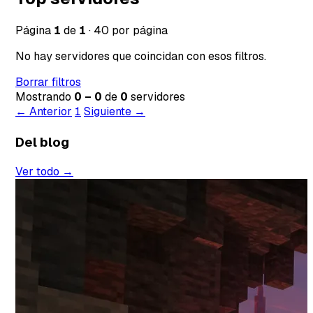
Página
1
de
1
·
40 por página
No hay servidores que coincidan con esos filtros.
Borrar filtros
Mostrando
0 – 0
de
0
servidores
← Anterior
1
Siguiente →
Del blog
Ver todo →