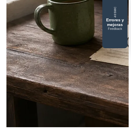
40SMC
Errores y
mejoras
Feedback
40SERVIDORESMC
Reportar
error o
mejora