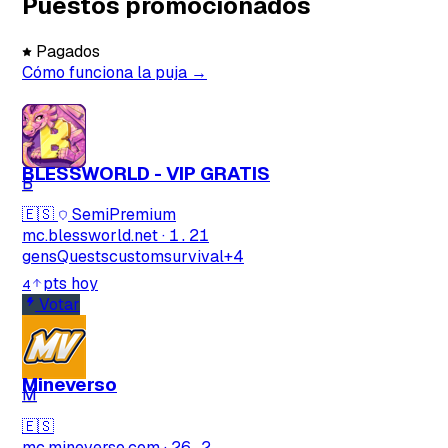
Puestos promocionados
Pagados
Cómo funciona la puja →
BLESSWORLD - VIP GRATIS
B
🇪🇸
SemiPremium
mc.blessworld.net
·
1.21
gens
Quests
custom
survival
+4
pts hoy
4
Votar
Mineverso
M
🇪🇸
mc.mineverso.com
·
26.2