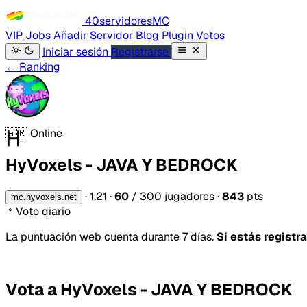
40servidores
MC
VIP
Jobs
Añadir Servidor
Blog
Plugin Votos
Iniciar sesión
Registrarse
← Ranking
H
🇦🇷
Online
HyVoxels - JAVA Y BEDROCK
·
1.21
·
60
/ 300 jugadores
·
843
pts
mc.hyvoxels.net
Voto diario
La puntuación web cuenta durante 7 días.
Si estás registr
Vota a HyVoxels - JAVA Y BEDROCK