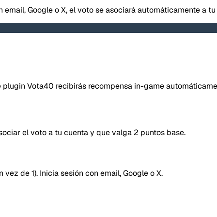
on email, Google o X, el voto se asociará automáticamente a tu
40SERVI
Repor
ene plugin Vota40 recibirás recompensa in-game automáticame
Tipo de
ociar el voto a tu cuenta y que valga 2 puntos base.
Lo q
Mensaje
vez de 1). Inicia sesión con email, Google o X.