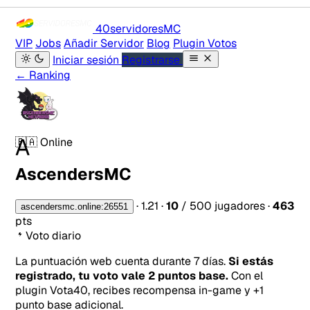
40servidores
MC
VIP
Jobs
Añadir Servidor
Blog
Plugin Votos
Iniciar sesión
Registrarse
← Ranking
A
🇵🇦
Online
AscendersMC
·
1.21
·
10
/ 500 jugadores
·
463
ascendersmc.online:26551
pts
Voto diario
La puntuación web cuenta durante 7 días.
Si estás
registrado, tu voto vale 2 puntos base.
Con el
plugin Vota40, recibes recompensa in-game y +1
punto base adicional.