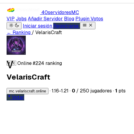
40servidores
MC
VIP
Jobs
Añadir Servidor
Blog
Plugin Votos
Iniciar sesión
Registrarse
← Ranking
/ VelarisCraft
V
🇲🇽
Online
#224 ranking
VelarisCraft
·
1.16-1.21
·
0
/ 250 jugadores
·
1
pts
mc.velariscraft.online
Votar