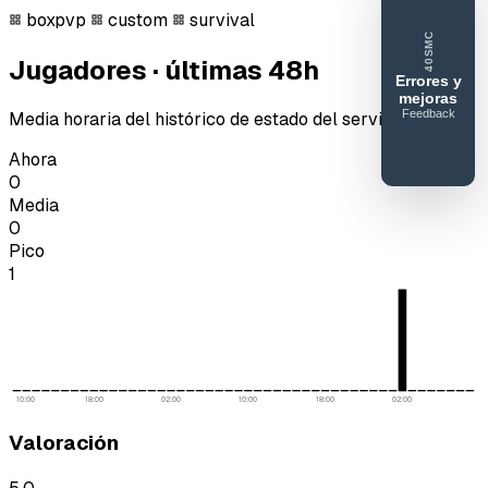
boxpvp
custom
survival
40SMC
Jugadores · últimas 48h
Errores y
mejoras
Feedback
Media horaria del histórico de estado del servidor.
40SERVIDORESMC
Reportar
Ahora
error o
0
Media
mejora
0
Pico
1
10:00
18:00
02:00
10:00
18:00
02:00
Valoración