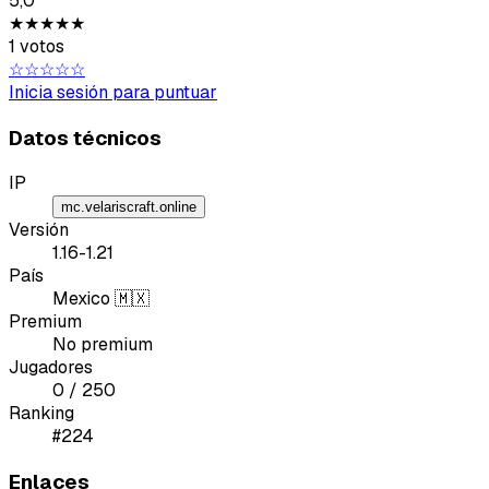
5,0
★★★★★
1 votos
☆☆☆☆☆
Tipo de feedback
Inicia sesión para puntuar
Lo que gusta
Datos técnicos
Lo que falla
IP
mc.velariscraft.online
Versión
Idea o mejora
1.16-1.21
País
Mensaje
Mexico 🇲🇽
Premium
No premium
Jugadores
0 / 250
Ranking
#224
Enlaces
Email