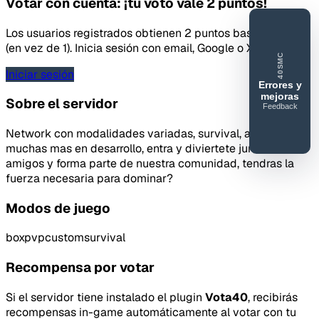
Votar con cuenta: ¡tu voto vale 2 puntos!
Los usuarios registrados obtienen 2 puntos base por voto
(en vez de 1). Inicia sesión con email, Google o X.
40SMC
Iniciar sesión
Errores y
mejoras
Sobre el servidor
Feedback
40SERVIDORESMC
Network con modalidades variadas, survival, anarquico y
Reportar
muchas mas en desarrollo, entra y diviertete junto a tus
error o
amigos y forma parte de nuestra comunidad, tendras la
mejora
fuerza necesaria para dominar?
Modos de juego
boxpvp
custom
survival
Recompensa por votar
Si el servidor tiene instalado el plugin
Vota40
, recibirás
recompensas in-game automáticamente al votar con tu