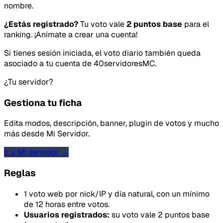
nombre.
¿Estás registrado?
Tu voto vale
2 puntos base
para el
ranking. ¡Anímate a crear una cuenta!
Si tienes sesión iniciada, el voto diario también queda
asociado a tu cuenta de 40servidoresMC.
Tipo de feedback
¿Tu servidor?
Lo que gusta
Gestiona tu ficha
Lo que falla
Edita modos, descripción, banner, plugin de votos y mucho
más desde Mi Servidor.
Idea o mejora
Ir a Mi servidor →
Reglas
Mensaje
1 voto web por nick/IP y día natural, con un mínimo
de 12 horas entre votos.
Usuarios registrados:
su voto vale 2 puntos base