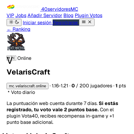
40servidores
MC
VIP
Jobs
Añadir Servidor
Blog
Plugin Votos
Iniciar sesión
Registrarse
← Ranking
V
🇲🇽
Online
VelarisCraft
·
1.16-1.21
·
0
/ 200 jugadores
·
1
pts
mc.velariscraft.online
Voto diario
La puntuación web cuenta durante 7 días.
Si estás
registrado, tu voto vale 2 puntos base.
Con el
plugin Vota40, recibes recompensa in-game y +1
punto base adicional.