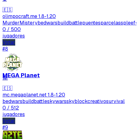
🇪🇸
olimpocraft.me
1.8-1.20
MurderMistery
bedwars
buildbattle
puentes
parcelas
spleef
+
0
/ 500
Tipo de feedback
jugadores
Votar
Lo que gusta
#8
Lo que falla
Idea o mejora
MEGA Planet
M
🇪🇸
Mensaje
mc.megaplanet.net
1.8-1.20
bedwars
buildbattle
skywars
skyblock
creativo
survival
0
/ 512
jugadores
Votar
#9