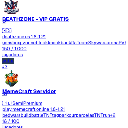
DEATHZONE - VIP GRATIS
D
🇲🇽
deathzone.es
1.8-1.21
gens
boxpvp
oneblock
knockbackffa
TeamSkywars
arenaPVP
150
/ 1.000
jugadores
Votar
#3
MemeCraft Servidor
M
🇵🇪
SemiPremium
play.memecraft.online
1.8-1.21
bedwars
buildbattle
TNTtag
parkour
parcelas
TNTrun
+2
18
/ 100
jugadores