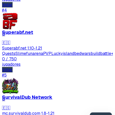
Votar
#4
Superabf.net
S
🇪🇸
Superabf.net
1.10-1.21
Quests
Slimefun
arenaPVP
Luckyisland
bedwars
buildbattle
+
0
/ 750
jugadores
Votar
#5
SurvivalDub Network
S
🇪🇸
mc.survivaldub.com
1.8-1.21