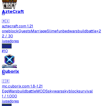
Email
AzteCraft
A
🇲🇽
aztecraft.com
1.21
oneblock
Quests
Marriage
Slimefun
bedwars
buildbattle
+2
Enviar feedback
2
/ 30
jugadores
Votar
#10
Cuborix
C
🇨🇷
mc.cuborix.com
1.8-1.21
EggWars
buildbattle
MODS
skywars
skyblock
survival
1
/ 1.000
jugadores