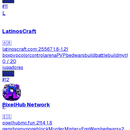
Votar
#11
L
LatinosCraft
🇦🇷
latinoscraft.com:25567
1.8-1.21
boxpvp
colorcontrol
arenaPVP
bedwars
buildbattle
buildmyth
0
/ 20
jugadores
Votar
#12
PixelHub Network
P
🇪🇸
pixelhubmc.fun:2114
1.8
gens
boxpvp
oneblock
MurderMistery
EggWars
bedwars
+2