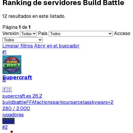
Ranking de servidores Build Battle
12 resultados en este listado.
Página
1
de
1
Versión
País
Acceso
Limpiar filtros
Abrir en el buscador
#1
Supercraft
S
🇪🇸
supercraft.es
26.2
buildbattle
FFA
factions
parkour
parcelas
skywars
+2
280
/ 2.000
jugadores
Votar
#2