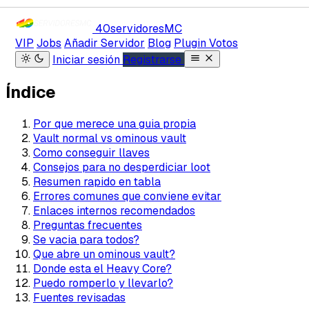
40servidores
MC
VIP
Jobs
Añadir Servidor
Blog
Plugin Votos
Iniciar sesión
Registrarse
Índice
Por que merece una guia propia
Vault normal vs ominous vault
Como conseguir llaves
Consejos para no desperdiciar loot
Resumen rapido en tabla
Errores comunes que conviene evitar
Enlaces internos recomendados
Preguntas frecuentes
Se vacia para todos?
Que abre un ominous vault?
Donde esta el Heavy Core?
Puedo romperlo y llevarlo?
Fuentes revisadas