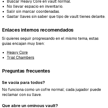
Buscar Heavy Core en vault normal.
No llevar espacio en inventario.
Salir sin marcar coordenadas.
Gastar llaves sin saber que tipo de vault tienes delante.
Enlaces internos recomendados
Tipo de feedback
Si quieres seguir progresando en el mismo tema, estas
Lo que gusta
guias encajan muy bien:
Lo que falla
Heavy Core
Trial Chambers
Idea o mejora
Preguntas frecuentes
Mensaje
Se vacia para todos?
No funciona como un cofre normal; cada jugador puede
reclamar con su llave.
Que abre un ominous vault?