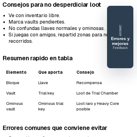
Consejos para no desperdiciar loot
Ve con inventario libre.
Marca vaults pendientes.
40SMC
No confundas llaves normales y ominosas.
Si juegas con amigos, repartid zonas para no duplicar
Errores y
recorridos.
mejoras
Feedback
40SERVIDORESMC
Resumen rapido en tabla
Reportar
error o
Elemento
Que aporta
Consejo
mejora
Bloque
Llave
Recompensa
Vault
Trial key
Loot de Trial Chamber
Ominous
Ominous trial
Loot raro y Heavy Core
vault
key
posible
Errores comunes que conviene evitar