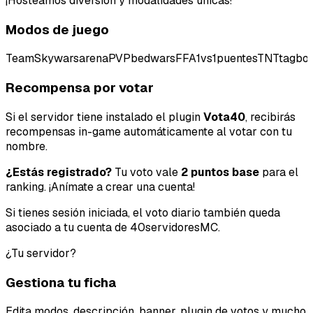
¡Hosteamos diversión y modalidades únicas!
Modos de juego
TeamSkywars
arenaPVP
bedwars
FFA
1vs1
puentes
TNTtag
bo
Recompensa por votar
Si el servidor tiene instalado el plugin
Vota40
, recibirás
recompensas in-game automáticamente al votar con tu
nombre.
Tipo de feedback
¿Estás registrado?
Tu voto vale
2 puntos base
para el
Lo que gusta
ranking. ¡Anímate a crear una cuenta!
Si tienes sesión iniciada, el voto diario también queda
Lo que falla
asociado a tu cuenta de 40servidoresMC.
Idea o mejora
¿Tu servidor?
Gestiona tu ficha
Mensaje
Edita modos, descripción, banner, plugin de votos y mucho