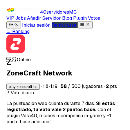
40servidores
MC
VIP
Jobs
Añadir Servidor
Blog
Plugin Votos
Iniciar sesión
Registrarse
← Ranking
Z
🇪🇸
Online
ZoneCraft Network
·
1.8-1.19
·
58
/ 500 jugadores
·
2
pts
play.zonecraft.es
Voto diario
La puntuación web cuenta durante 7 días.
Si estás
registrado, tu voto vale 2 puntos base.
Con el
plugin Vota40, recibes recompensa in-game y +1
punto base adicional.