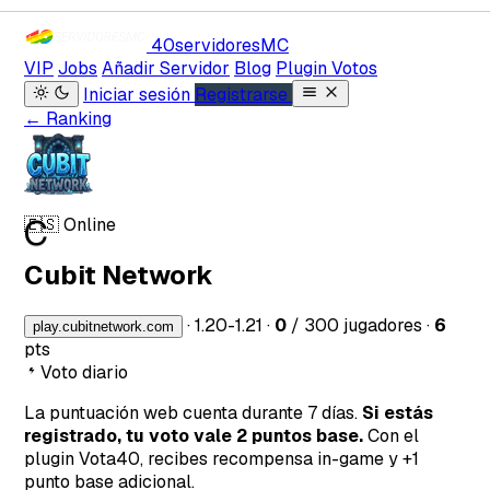
40servidores
MC
VIP
Jobs
Añadir Servidor
Blog
Plugin Votos
Iniciar sesión
Registrarse
← Ranking
C
🇪🇸
Online
Cubit Network
·
1.20-1.21
·
0
/ 300 jugadores
·
6
play.cubitnetwork.com
pts
Voto diario
La puntuación web cuenta durante 7 días.
Si estás
registrado, tu voto vale 2 puntos base.
Con el
plugin Vota40, recibes recompensa in-game y +1
punto base adicional.