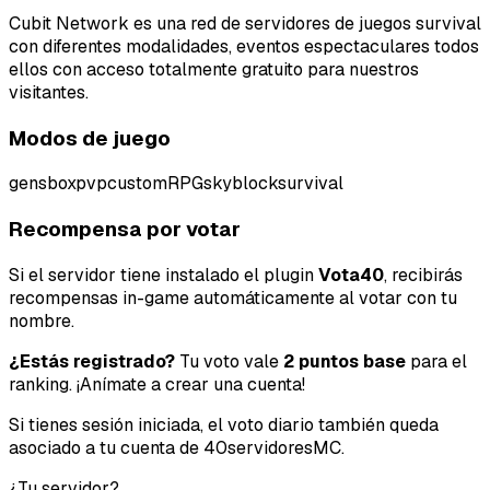
Cubit Network es una red de servidores de juegos survival
con diferentes modalidades, eventos espectaculares todos
ellos con acceso totalmente gratuito para nuestros
visitantes.
Modos de juego
gens
boxpvp
custom
RPG
skyblock
survival
Recompensa por votar
Si el servidor tiene instalado el plugin
Vota40
, recibirás
Tipo de feedback
recompensas in-game automáticamente al votar con tu
nombre.
Lo que gusta
¿Estás registrado?
Tu voto vale
2 puntos base
para el
ranking. ¡Anímate a crear una cuenta!
Lo que falla
Si tienes sesión iniciada, el voto diario también queda
Idea o mejora
asociado a tu cuenta de 40servidoresMC.
¿Tu servidor?