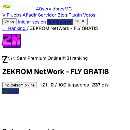
40servidores
MC
VIP
Jobs
Añadir Servidor
Blog
Plugin Votos
Iniciar sesión
Registrarse
← Ranking
/ ZEKROM NetWork - FLY GRATIS
Z
🇺🇸
SemiPremium
Online
#131 ranking
ZEKROM NetWork - FLY GRATIS
·
1.21
·
0
/ 100 jugadores
·
237
pts
mc.zekrom.online
Votar