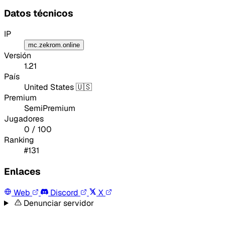
Datos técnicos
IP
mc.zekrom.online
Versión
1.21
País
United States 🇺🇸
Premium
SemiPremium
Jugadores
0 / 100
Ranking
#131
Enlaces
Web
Discord
X
Denunciar servidor