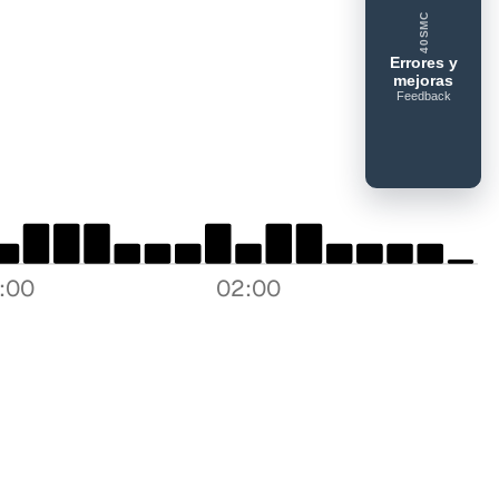
40SMC
Errores y
mejoras
Feedback
Tipo de fe
Lo que 
Mensaje
8:00
02:00
Email