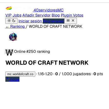
40servidores
MC
VIP
Jobs
Añadir Servidor
Blog
Plugin Votos
Iniciar sesión
Registrarse
← Ranking
/ WORLD OF CRAFT NETWORK
W
🇩🇴
Online
#250 ranking
WORLD OF CRAFT NETWORK
·
1.16-1.20
·
0
/ 1.000 jugadores
·
0
pts
mc.worldofcraft.co
Votar