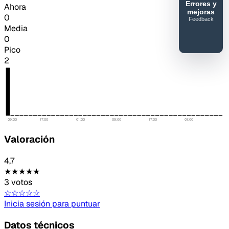
Errores y
Ahora
mejoras
0
Feedback
40SERVIDORESMC
Media
0
Reportar
Pico
error o
2
mejora
09:00
17:00
01:00
09:00
17:00
01:00
Valoración
4,7
★★★★★
3 votos
☆☆☆☆☆
Inicia sesión para puntuar
Datos técnicos