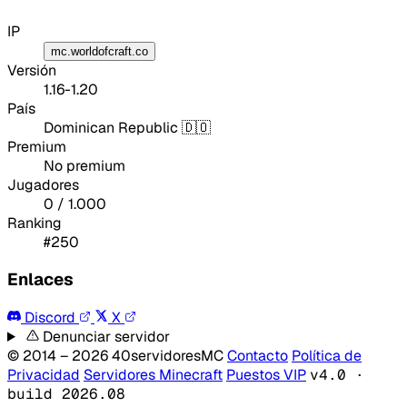
IP
Tipo de feedback
mc.worldofcraft.co
Versión
Lo que gusta
1.16-1.20
País
Lo que falla
Dominican Republic 🇩🇴
Premium
Idea o mejora
No premium
Jugadores
0 / 1.000
Mensaje
Ranking
#250
Enlaces
Discord
X
Denunciar servidor
© 2014 – 2026 40servidoresMC
Contacto
Política de
Email
Privacidad
Servidores Minecraft
Puestos VIP
v4.0 ·
build 2026.08