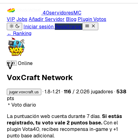
40servidores
MC
VIP
Jobs
Añadir Servidor
Blog
Plugin Votos
Iniciar sesión
Registrarse
← Ranking
V
🇲🇽
Online
VoxCraft Network
·
1.8-1.21
·
116
/ 2.026 jugadores
·
538
jugar.voxcraft.us
pts
Voto diario
La puntuación web cuenta durante 7 días.
Si estás
registrado, tu voto vale 2 puntos base.
Con el
plugin Vota40, recibes recompensa in-game y +1
punto base adicional.