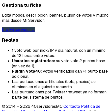
Gestiona tu ficha
Edita modos, descripción, banner, plugin de votos y mucho
más desde Mi Servidor.
Ir a Mi servidor →
Reglas
Email
1 voto web por nick/IP y día natural, con un mínimo
de 12 horas entre votos.
Usuarios registrados:
su voto vale 2 puntos base
(en vez de 1).
Enviar feedback
Plugin Vota40:
votos verificados dan +1 punto base
adicional.
Las puntuaciones artificiales (bots, proxies) se
eliminan en el siguiente recuento.
Las puntuaciones por Twitter/retweet ya no forman
parte del sistema de puntos.
© 2014 – 2026 40servidoresMC
Contacto
Política de