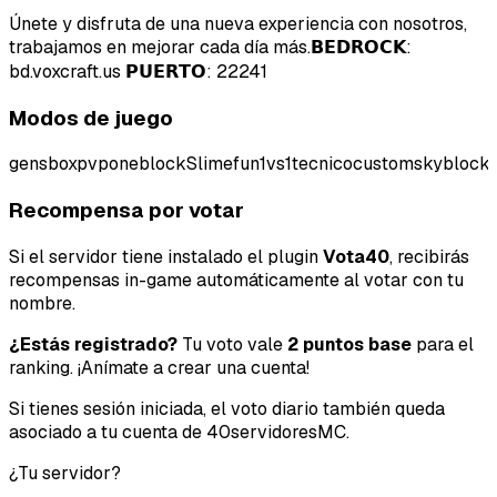
Únete y disfruta de una nueva experiencia con nosotros,
trabajamos en mejorar cada día más.ㅤㅤㅤㅤㅤㅤㅤㅤㅤㅤㅤㅤㅤㅤㅤㅤㅤㅤㅤㅤ𝗕𝗘𝗗𝗥𝗢𝗖𝗞:
bd.voxcraft.us 𝗣𝗨𝗘𝗥𝗧𝗢: 22241
Modos de juego
gens
boxpvp
oneblock
Slimefun
1vs1
tecnico
custom
skyblock
Recompensa por votar
Si el servidor tiene instalado el plugin
Vota40
, recibirás
recompensas in-game automáticamente al votar con tu
Tipo de feedback
nombre.
Lo que gusta
¿Estás registrado?
Tu voto vale
2 puntos base
para el
ranking. ¡Anímate a crear una cuenta!
Lo que falla
Si tienes sesión iniciada, el voto diario también queda
Idea o mejora
asociado a tu cuenta de 40servidoresMC.
¿Tu servidor?
Mensaje