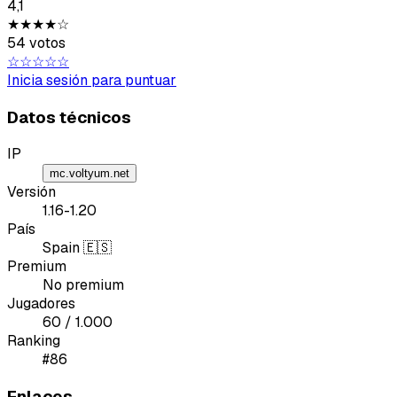
4,1
★★★★☆
54 votos
☆☆☆☆☆
Tipo de feedback
Inicia sesión para puntuar
Lo que gusta
Datos técnicos
Lo que falla
IP
mc.voltyum.net
Idea o mejora
Versión
1.16-1.20
País
Mensaje
Spain 🇪🇸
Premium
No premium
Jugadores
60 / 1.000
Ranking
#86
Email
Enlaces