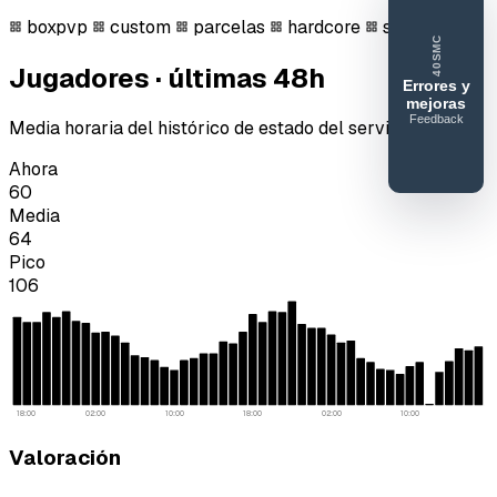
boxpvp
custom
parcelas
hardcore
survival
40SMC
Jugadores · últimas 48h
Errores y
mejoras
Feedback
Media horaria del histórico de estado del servidor.
40SERVIDORESMC
Reportar
Ahora
error o
60
mejora
Media
64
Pico
106
18:00
02:00
10:00
18:00
02:00
10:00
Valoración