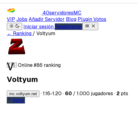
40servidores
MC
VIP
Jobs
Añadir Servidor
Blog
Plugin Votos
Iniciar sesión
Registrarse
← Ranking
/ Voltyum
V
🇪🇸
Online
#86 ranking
Voltyum
·
1.16-1.20
·
60
/ 1.000 jugadores
·
2
pts
mc.voltyum.net
Votar