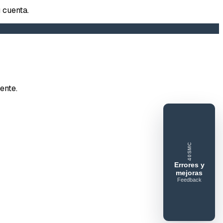
 cuenta.
tar error o mejora
ente.
e feedback
40SMC
ue gusta
Lo que falla
Idea o mejora
Errores y
mejoras
Feedback