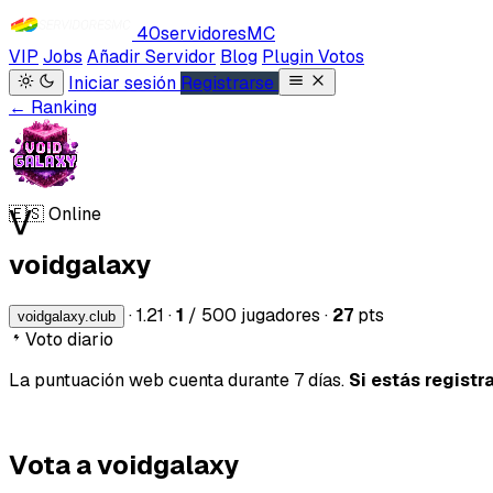
40servidores
MC
VIP
Jobs
Añadir Servidor
Blog
Plugin Votos
Iniciar sesión
Registrarse
← Ranking
V
🇪🇸
Online
voidgalaxy
·
1.21
·
1
/ 500 jugadores
·
27
pts
voidgalaxy.club
Voto diario
La puntuación web cuenta durante 7 días.
Si estás registr
Vota a voidgalaxy