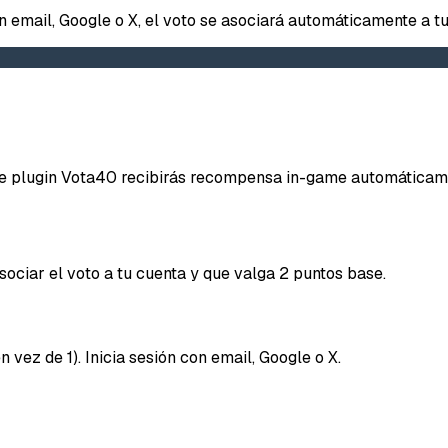
on email, Google o X, el voto se asociará automáticamente a tu
Repor
iene plugin Vota40 recibirás recompensa in-game automáticam
Tipo d
ociar el voto a tu cuenta y que valga 2 puntos base.
Lo q
Mensaje
 vez de 1). Inicia sesión con email, Google o X.