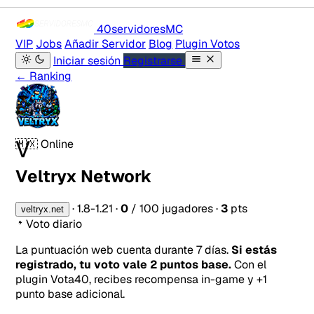
40servidores
MC
VIP
Jobs
Añadir Servidor
Blog
Plugin Votos
Iniciar sesión
Registrarse
← Ranking
V
🇲🇽
Online
Veltryx Network
·
1.8-1.21
·
0
/ 100 jugadores
·
3
pts
veltryx.net
Voto diario
La puntuación web cuenta durante 7 días.
Si estás
registrado, tu voto vale 2 puntos base.
Con el
plugin Vota40, recibes recompensa in-game y +1
punto base adicional.