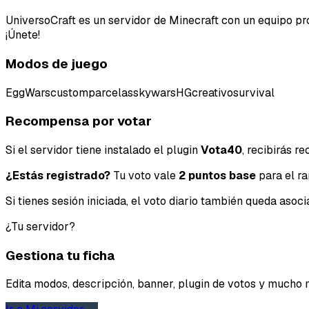
UniversoCraft es un servidor de Minecraft con un equipo pr
¡Únete!
Modos de juego
EggWars
custom
parcelas
skywars
HG
creativo
survival
Recompensa por votar
Si el servidor tiene instalado el plugin
Vota40
, recibirás 
¿Estás registrado?
Tu voto vale
2 puntos base
para el ra
Si tienes sesión iniciada, el voto diario también queda aso
¿Tu servidor?
Gestiona tu ficha
Edita modos, descripción, banner, plugin de votos y mucho 