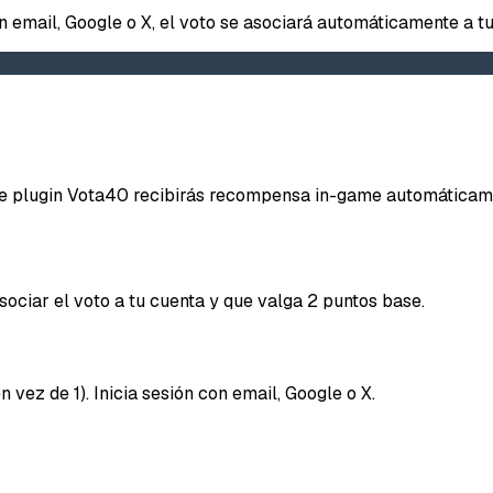
40SERVI
on email, Google o X, el voto se asociará automáticamente a tu
Repor
iene plugin Vota40 recibirás recompensa in-game automáticam
Tipo d
ociar el voto a tu cuenta y que valga 2 puntos base.
Lo q
 vez de 1). Inicia sesión con email, Google o X.
Mensaje