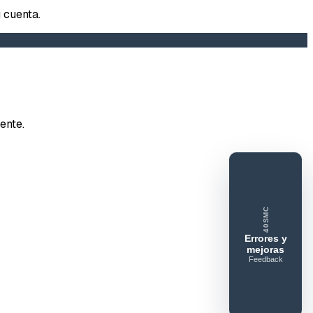
DORESMC
 cuenta.
tar error o mejora
ente.
e feedback
40SMC
ue gusta
Lo que falla
Idea o mejora
Errores y
mejoras
Feedback