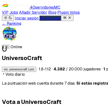
40servidores
MC
VIP
Jobs
Añadir Servidor
Blog
Plugin Votos
Iniciar sesión
Registrarse
← Ranking
U
🇪🇸
Online
UniversoCraft
·
1.8-1.12
·
4.382
/ 20.000 jugadores
·
1
p
mc.universocraft.com
Voto diario
La puntuación web cuenta durante 7 días.
Si estás registr
Vota a UniversoCraft