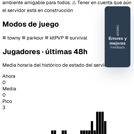
ambiente amigable para todos. ⚠️ Tener en cuenta que aún
el servidor está en construcción
Modos de juego
40SMC
towny
parkour
kitPVP
survival
Errores y
mejoras
Feedback
Jugadores · últimas 48h
40SERVIDORESMC
Reportar
Media horaria del histórico de estado del servidor.
error o
mejora
Ahora
0
Media
0
Pico
3