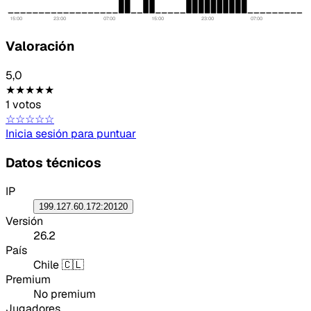
15:00
23:00
07:00
15:00
23:00
07:00
Valoración
5,0
★★★★★
1 votos
Tipo de feedback
☆☆☆☆☆
Inicia sesión para puntuar
Lo que gusta
Datos técnicos
Lo que falla
IP
199.127.60.172:20120
Idea o mejora
Versión
26.2
Mensaje
País
Chile 🇨🇱
Premium
No premium
Jugadores