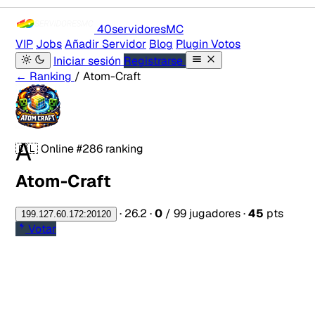
40servidores
MC
VIP
Jobs
Añadir Servidor
Blog
Plugin Votos
Iniciar sesión
Registrarse
← Ranking
/ Atom-Craft
A
🇨🇱
Online
#286 ranking
Atom-Craft
·
26.2
·
0
/ 99 jugadores
·
45
pts
199.127.60.172:20120
Votar