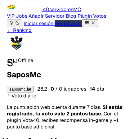
40servidores
MC
VIP
Jobs
Añadir Servidor
Blog
Plugin Votos
Iniciar sesión
Registrarse
← Ranking
S
🇻🇪
Offline
SaposMc
·
26.2
·
0
/ 0 jugadores
·
14
pts
saposmc.lat
Voto diario
La puntuación web cuenta durante 7 días.
Si estás
registrado, tu voto vale 2 puntos base.
Con el
plugin Vota40, recibes recompensa in-game y +1
punto base adicional.