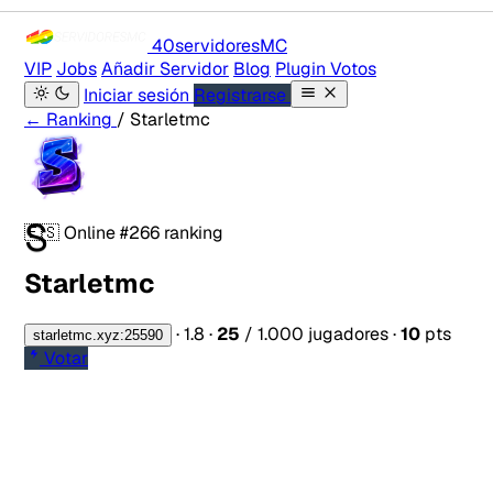
40servidores
MC
VIP
Jobs
Añadir Servidor
Blog
Plugin Votos
Iniciar sesión
Registrarse
← Ranking
/ Starletmc
S
🇪🇸
Online
#266 ranking
Starletmc
·
1.8
·
25
/ 1.000 jugadores
·
10
pts
starletmc.xyz:25590
Votar