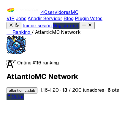
40servidores
MC
VIP
Jobs
Añadir Servidor
Blog
Plugin Votos
Iniciar sesión
Registrarse
← Ranking
/ AtlanticMC Network
A
🇵🇪
Online
#116 ranking
AtlanticMC Network
·
1.16-1.20
·
13
/ 200 jugadores
·
6
pts
atlanticmc.club
Votar