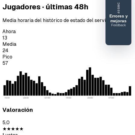
Jugadores · últimas 48h
40SMC
Errores y
Media horaria del histórico de estado del servidor.
mejoras
Feedback
40SERVIDORESMC
Ahora
Reportar
13
error o
Media
24
mejora
Pico
57
15:00
23:00
07:00
15:00
23:00
07:00
Valoración
5,0
★★★★★