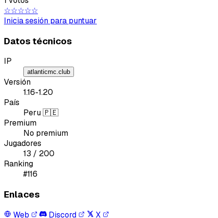
1 votos
☆☆☆☆☆
Inicia sesión para puntuar
Tipo de feedback
Datos técnicos
Lo que gusta
IP
Lo que falla
atlanticmc.club
Versión
1.16-1.20
Idea o mejora
País
Peru 🇵🇪
Mensaje
Premium
No premium
Jugadores
13 / 200
Ranking
#116
Enlaces
Email
Web
Discord
X