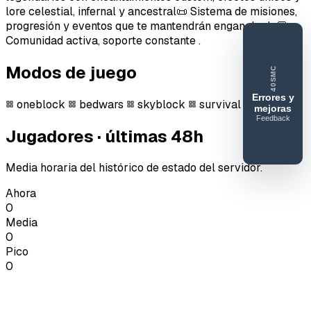
lore celestial, infernal y ancestral📜 Sistema de misiones,
progresión y eventos que te mantendrán enganchado💬
Comunidad activa, soporte constante .
Modos de juego
40SMC
Errores y
oneblock
bedwars
skyblock
survival
mejoras
Feedback
40SERVIDORESMC
Jugadores · últimas 48h
Reportar
error o
Media horaria del histórico de estado del servidor.
mejora
Ahora
0
Media
0
Pico
0