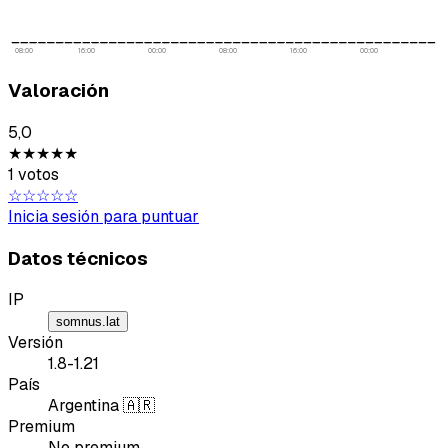
08:00
16:00
00:00
08:00
16:00
00:00
Valoración
5,0
Tipo de feedback
★★★★★
1 votos
Lo que gusta
☆☆☆☆☆
Inicia sesión para puntuar
Lo que falla
Datos técnicos
Idea o mejora
IP
somnus.lat
Mensaje
Versión
1.8-1.21
País
Argentina 🇦🇷
Premium
No premium