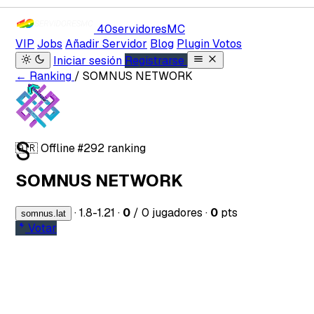
40servidores
MC
VIP
Jobs
Añadir Servidor
Blog
Plugin Votos
Iniciar sesión
Registrarse
← Ranking
/ SOMNUS NETWORK
S
🇦🇷
Offline
#292 ranking
SOMNUS NETWORK
·
1.8-1.21
·
0
/ 0 jugadores
·
0
pts
somnus.lat
Votar